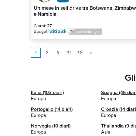
Un mese in self drive tra Botswana, Zimbab
e Namibia
Giorni:
27
$$$$$$
Budget:
con la famiglia
1
2
3
31
32
>
Gli
Italia (103 diari)
Spagna (45 diari
Europa
Europa
Portogallo (14 diari)
Croazia (14 diari
Europa
Europa
Norvegia (10 diari)
Thailandia (9 dia
Europa
Asia