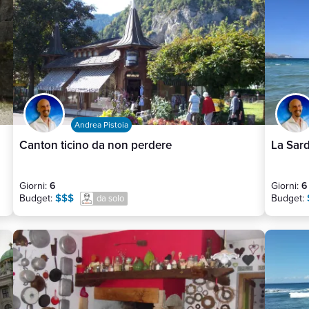
Andrea Pistoia
Canton ticino da non perdere
La Sard
Giorni:
6
Giorni:
6
$$$
Budget:
Budget:
da solo