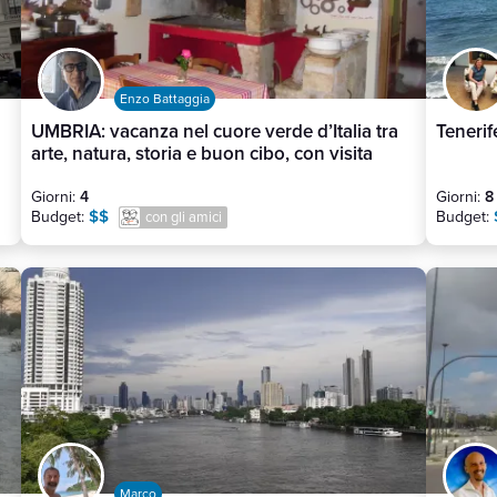
Enzo Battaggia
UMBRIA: vacanza nel cuore verde d’Italia tra
Teneri
arte, natura, storia e buon cibo, con visita
anche a Civita di Bagnoregio (Vt)
Giorni:
4
Giorni:
8
$$
Budget:
Budget:
con gli amici
Marco