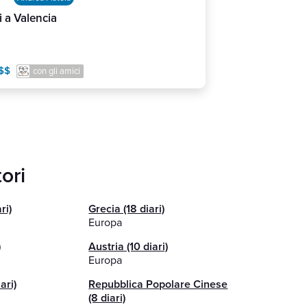
i a Valencia
$$
con gli amici
tori
ri)
Grecia (18 diari)
Europa
)
Austria (10 diari)
Europa
ari)
Repubblica Popolare Cinese
(8 diari)