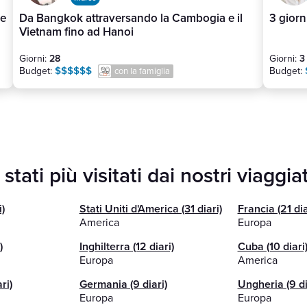
we
Da Bangkok attraversando la Cambogia e il
3 giorn
Vietnam fino ad Hanoi
Giorni:
28
Giorni:
3
$$$$$$
Budget:
Budget:
con la famiglia
 stati più visitati dai nostri viaggia
)
Stati Uniti d'America (31 diari)
Francia (21 dia
America
Europa
)
Inghilterra (12 diari)
Cuba (10 diari
Europa
America
ri)
Germania (9 diari)
Ungheria (9 di
Europa
Europa