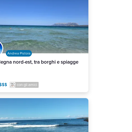
Andrea Pistoia
egna nord-est, tra borghi e spiagge
$$$
con gli amici