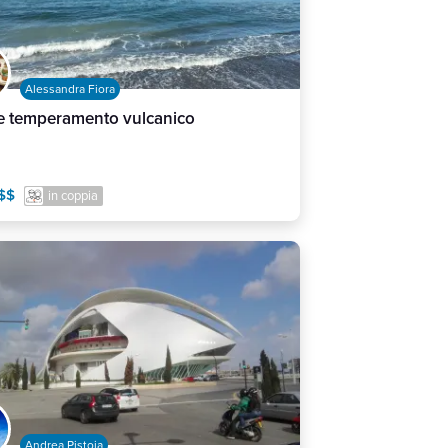
Alessandra Fiora
fe temperamento vulcanico
$$
in coppia
Andrea Pistoia