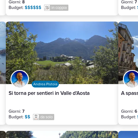
Giorni:
8
Giorni:
7
$$$$$$
Budget:
Budget:
in coppia
Andrea Pistoia
Si torna per sentieri in Valle d'Aosta
A spass
Giorni:
7
Giorni:
6
$$
Budget:
Budget:
da solo