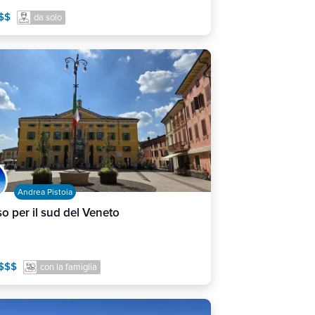
$$
da solo
Andrea Pistoia
o per il sud del Veneto
$$$
con la famiglia