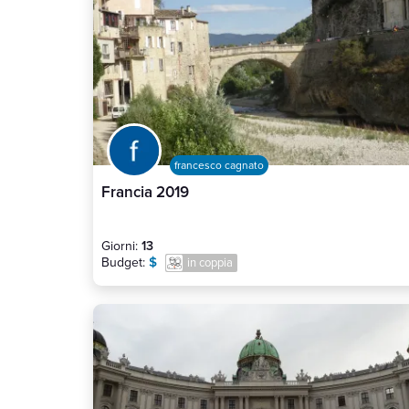
francesco cagnato
Francia 2019
Giorni:
13
$
Budget:
in coppia