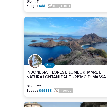
Giorni:
11
$$$
Budget:
con gli amici
Marco
INDONESIA: FLORES E LOMBOK, MARE E
NATURA LONTANI DAL TURISMO DI MASSA
Giorni:
27
$$$$$$
Budget:
in coppia