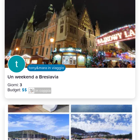
tony&mara in viaggio
Un weekend a Breslavia
Giorni:
3
Budget:
$$
in coppia