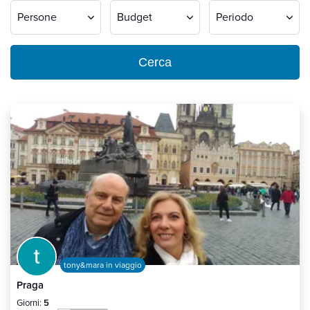
Persone
Budget
Periodo
Cerca
tony&mara in viaggio
Praga
Giorni:
5