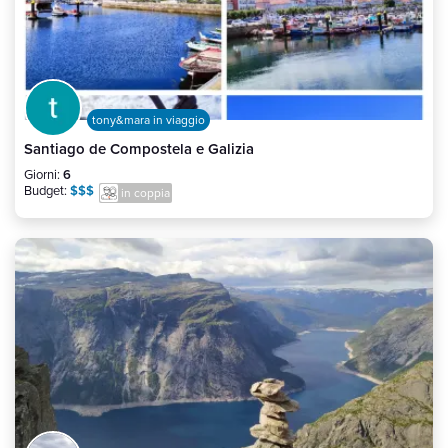
tony&mara in viaggio
Santiago de Compostela e Galizia
Giorni:
6
Budget:
$$$
in coppia