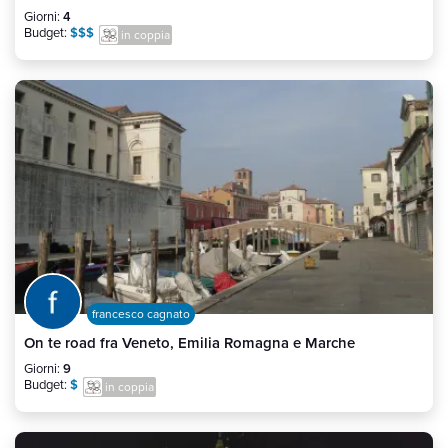
Giorni:
4
Budget:
$$$
in coppia
francesco cagnato
On te road fra Veneto, Emilia Romagna e Marche
Giorni:
9
Budget:
$
in coppia