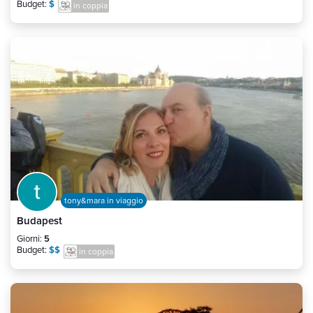
Budget:
$
in coppia
tony&mara in viaggio
Budapest
Giorni:
5
Budget:
$$
in coppia