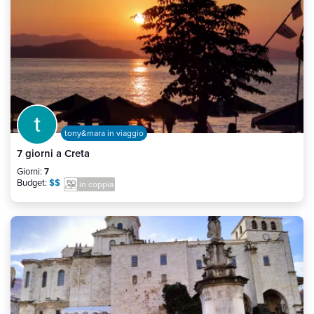
tony&mara in viaggio
7 giorni a Creta
Giorni:
7
Budget:
$$
in coppia