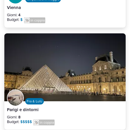
Vienna
Giorni:
4
Budget:
$
in coppia
Fra & Lulù
Parigi e dintorni
Giorni:
8
Budget:
$$$$$
in coppia