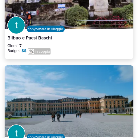
tony&mara in viaggio
Bilbao e Paesi Baschi
Giorni:
7
Budget:
$$
in coppia
tony&mara in viaggio