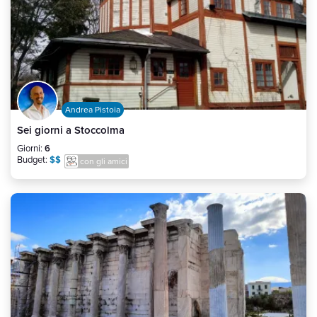
Andrea Pistoia
Sei giorni a Stoccolma
Giorni:
6
Budget:
$$
con gli amici