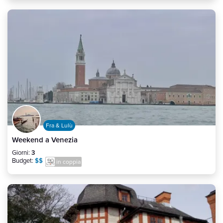
Fra & Lulù
Weekend a Venezia
Giorni:
3
Budget:
$$
in coppia