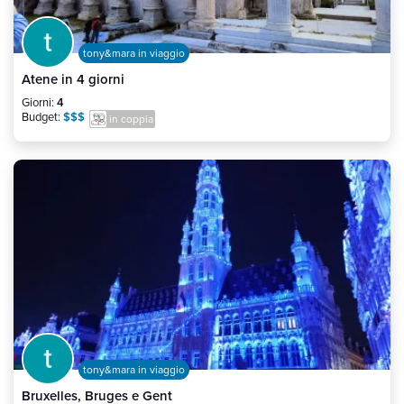
tony&mara in viaggio
Atene in 4 giorni
Giorni:
4
Budget:
$$$
in coppia
tony&mara in viaggio
Bruxelles, Bruges e Gent