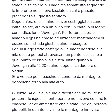
strada in salita e/o più larga ma soprattutto seguendo
le impronte nella neve lasciate da chi è passato in
precedenza su questo sentiero.
Dopo un'ora di cammino, e aver costeggiato alcune
baite isolate, arrivo a un bivio con un cartello di legno
con indicazione “Jovençan”. Per fortuna adesso
almeno il gps ha ripreso a funzionare mostrandomi di
essere sulla strada giusta, quindi proseguo.
Per un lungo tratto costeggio il fiume tenendolo alla
mia destra per poi attraversare un ponte, cosicché a
quel punto ce l’ho alla sinistra. Infine giungo a
Jovençan alle 12:20 (quindi dopo circa due ore da
Vedun).
Giro veloce per il paesino circondato da montagne,
dopodiché torno alla mia auto.
Giudizio: Al di là di alcune difficoltà che ho avuto nel
percorrerlo (specialmente perché non avevo con me le
ciaspole), devo ammettere che è stato uno dei percorsi
più belli, in quanto le valli e le montagne innevate