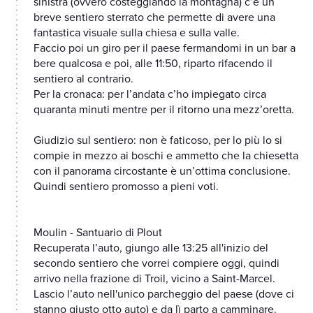
sinistra (ovvero costeggiando la montagna) c’è un
breve sentiero sterrato che permette di avere una
fantastica visuale sulla chiesa e sulla valle.
Faccio poi un giro per il paese fermandomi in un bar a
bere qualcosa e poi, alle 11:50, riparto rifacendo il
sentiero al contrario.
Per la cronaca: per l’andata c’ho impiegato circa
quaranta minuti mentre per il ritorno una mezz’oretta.
Giudizio sul sentiero: non è faticoso, per lo più lo si
compie in mezzo ai boschi e ammetto che la chiesetta
con il panorama circostante è un’ottima conclusione.
Quindi sentiero promosso a pieni voti.
Moulin - Santuario di Plout
Recuperata l’auto, giungo alle 13:25 all'inizio del
secondo sentiero che vorrei compiere oggi, quindi
arrivo nella frazione di Troil, vicino a Saint-Marcel.
Lascio l’auto nell'unico parcheggio del paese (dove ci
stanno giusto otto auto) e da lì parto a camminare.