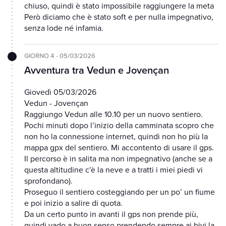
chiuso, quindi è stato impossibile raggiungere la meta
Però diciamo che è stato soft e per nulla impegnativo,
senza lode né infamia.
GIORNO 4 - 05/03/2026
Avventura tra Vedun e Jovençan
Giovedì 05/03/2026
Vedun - Jovençan
Raggiungo Vedun alle 10.10 per un nuovo sentiero.
Pochi minuti dopo l’inizio della camminata scopro che
non ho la connessione internet, quindi non ho più la
mappa gpx del sentiero. Mi accontento di usare il gps.
Il percorso è in salita ma non impegnativo (anche se a
questa altitudine c'è la neve e a tratti i miei piedi vi
sprofondano).
Proseguo il sentiero costeggiando per un po’ un fiume
e poi inizio a salire di quota.
Da un certo punto in avanti il gps non prende più,
quindi vado a buon senso prendendo sempre ai bivi la