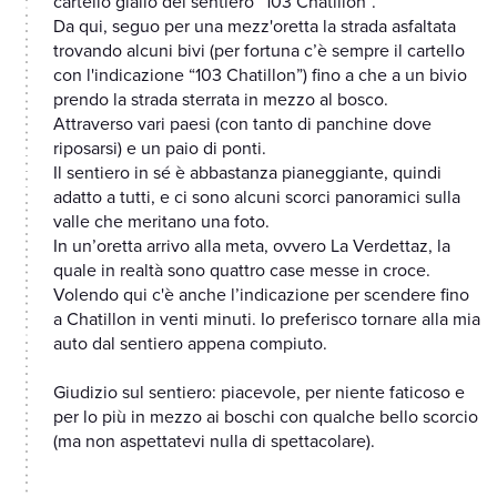
cartello giallo del sentiero “103 Chatillon”.
Da qui, seguo per una mezz'oretta la strada asfaltata
trovando alcuni bivi (per fortuna c’è sempre il cartello
con l'indicazione “103 Chatillon”) fino a che a un bivio
prendo la strada sterrata in mezzo al bosco.
Attraverso vari paesi (con tanto di panchine dove
riposarsi) e un paio di ponti.
Il sentiero in sé è abbastanza pianeggiante, quindi
adatto a tutti, e ci sono alcuni scorci panoramici sulla
valle che meritano una foto.
In un’oretta arrivo alla meta, ovvero La Verdettaz, la
quale in realtà sono quattro case messe in croce.
Volendo qui c'è anche l’indicazione per scendere fino
a Chatillon in venti minuti. Io preferisco tornare alla mia
auto dal sentiero appena compiuto.
Giudizio sul sentiero: piacevole, per niente faticoso e
per lo più in mezzo ai boschi con qualche bello scorcio
(ma non aspettatevi nulla di spettacolare).