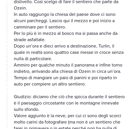
dislivello. Così scelgo di fare il sentiero che parte da
Ozein.
In auto raggiungo la chiesa del paese dove ci sono
alcuni parcheggi. Lascio qui il mezzo e poi inizio a
camminare per il sentiero.
Per lo più è in mezzo al bosco ma si passa anche da
strade asfaltate.
Dopo un’ora e dieci arrivo a destinazione, Turlin, il
quale in realtà sono quattro case messe in croce senza
nulla di particolare.
Ammiro per qualche minuto il panorama e infine torno
indietro, arrivando alla chiesa di Ozein in circa un’ora.
Tempo di mangiare un paio di panini e poi riparto in
auto per compiere un altro sentiero.
Giudizio: diciamo che ciò che spicca durante il sentiero
è il paesaggio circostante con le montagne innevate
sullo sfondo.
Valore aggiunto è la neve, per cui ci sono degli scorci
molto carini da fotografare (ma non è un sentiero che
farei in primavera o in estate perché non ha nulla di