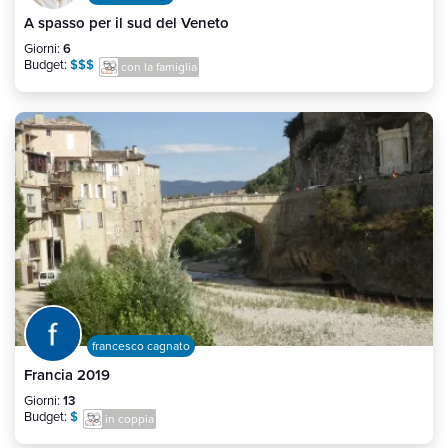
A spasso per il sud del Veneto
Giorni:
6
Budget:
$$$
con la famiglia
francesco cagnato
Francia 2019
Giorni:
13
Budget:
$
in coppia