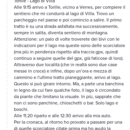
Torille - Lago di Villa
Alle 9:15 arrivo a Torille, vicino a Verres, per compiere il
sentiero che mi condurrà al lago di Villa. Trovo un
parcheggio nel paese e poi comincio a salire. Il primo
tratto è su una strada asfaltata ma successivamente,
sempre in salita, diventa sentiero di montagna.
Attenzione: un paio di volte troverete dei bivi con le
indicazioni per il lago ma queste sono delle scorciatoie
(ma più in pendenza rispetto alla traccia gpx, quindi
continuo a seguire quelle del gpx, già faticose di loro).
Attraverso due località (che in realtà sono due case
messe in croce) e infine, dopo un’ora e mezza di
cammino e l'ultimo tratto pianeggiante, arrivo al lago.
Questo si può girare intorno. Ma, a parte una banchina
in legno da cui fare qualche foto, il lago è circondato
da piante che limitano la visuale. In più, sappiate che
non ci sono panchine, chioschetti o bar. Solo lago e
boschi.
Alle 11.20 riparto e alle 12:30 arrivo alla mia auto.
Per la cronaca, al ritorno ho provato a passare per una
di quelle scorciatoie citate prima ma ho avuto la