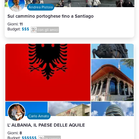
Andrea Pistoia
Sul cammino portoghese fino a Santiago
Giorni:
11
Budget:
$$$
con gli amici
Carlo Amato
L' ALBANIA, IL PAESE DELLE AQUILE
Giorni:
8
Budget:
$$$$$$
in coppia