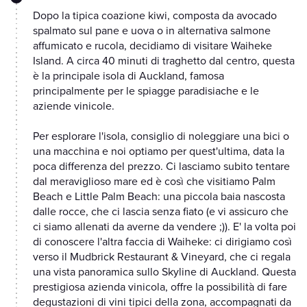
Dopo la tipica coazione kiwi, composta da avocado
spalmato sul pane e uova o in alternativa salmone
affumicato e rucola, decidiamo di visitare Waiheke
Island. A circa 40 minuti di traghetto dal centro, questa
è la principale isola di Auckland, famosa
principalmente per le spiagge paradisiache e le
aziende vinicole.
Per esplorare l'isola, consiglio di noleggiare una bici o
una macchina e noi optiamo per quest'ultima, data la
poca differenza del prezzo. Ci lasciamo subito tentare
dal meraviglioso mare ed è così che visitiamo Palm
Beach e Little Palm Beach: una piccola baia nascosta
dalle rocce, che ci lascia senza fiato (e vi assicuro che
ci siamo allenati da averne da vendere ;)). E' la volta poi
di conoscere l'altra faccia di Waiheke: ci dirigiamo così
verso il Mudbrick Restaurant & Vineyard, che ci regala
una vista panoramica sullo Skyline di Auckland. Questa
prestigiosa azienda vinicola, offre la possibilità di fare
degustazioni di vini tipici della zona, accompagnati da