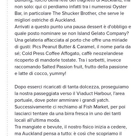
Building, fulcro della rete dei traghetti di Auckland, ma
non solo: qui ci perdiamo infatti tra i numerosi Oyster
Bar, in particolare The Shucker Brother, che serve le
migliori ostriche di Auckland.
Arrivati a questo punto una pausa dessert è d'obbligo e
quale posto nominare se non Island Gelato Company?
Una gelateria affacciata al porto che offre una miriade
di gusti: Pics Peanut Butter & Caramel, il nome parla da
sé; Cold Press Coffee Affogato, caffè neozelandese
ricoperto di mandorle tostate. Tra i sorbetti, invece
raccomando Salted Passion fruit, frutto della passione
e latte di cocco, yummy!
Dopo esserci ricaricati di tanta dolcezza, proseguiamo
la nostra passeggiata verso il Viaduct Harbour, l'area
portuale, dove poter ammirare i grandi yatch.
Successivamente ci rechiamo al Fish Market, per poi
lasciarci tentare da una birra fresca in uno dei tanti
locali all'ultima moda.
Tra mangiate e bevute, il nostro fisico inizia a cedere,
ma Auckland pensa a tutto: è così che scopriamo il