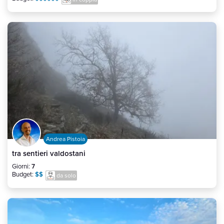
Andrea Pistoia
tra sentieri valdostani
Giorni:
7
Budget:
$$
da solo