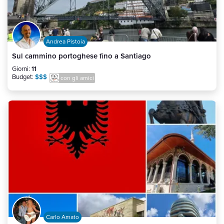
Andrea Pistoia
Sul cammino portoghese fino a Santiago
Giorni:
11
Budget:
$$$
con gli amici
Carlo Amato