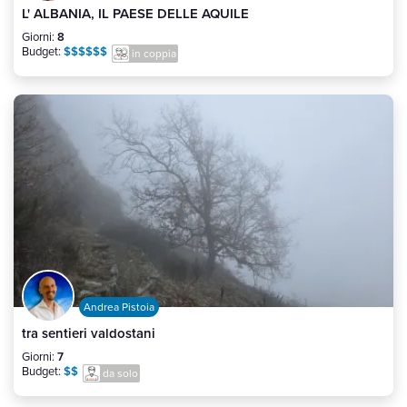
L' ALBANIA, IL PAESE DELLE AQUILE
Giorni:
8
Budget:
$$$$$$
in coppia
Andrea Pistoia
tra sentieri valdostani
Giorni:
7
Budget:
$$
da solo