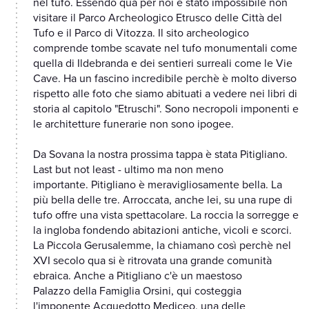
nel tufo. Essendo qua per noi è stato impossibile non
visitare il Parco Archeologico Etrusco delle Città del
Tufo e il Parco di Vitozza. Il sito archeologico
comprende tombe scavate nel tufo monumentali come
quella di Ildebranda e dei sentieri surreali come le Vie
Cave. Ha un fascino incredibile perchè è molto diverso
rispetto alle foto che siamo abituati a vedere nei libri di
storia al capitolo "Etruschi". Sono necropoli imponenti e
le architetture funerarie non sono ipogee.
Da Sovana la nostra prossima tappa è stata Pitigliano.
Last but not least - ultimo ma non meno
importante. Pitigliano è meravigliosamente bella. La
più bella delle tre. Arroccata, anche lei, su una rupe di
tufo offre una vista spettacolare. La roccia la sorregge e
la ingloba fondendo abitazioni antiche, vicoli e scorci.
La Piccola Gerusalemme, la chiamano così perchè nel
XVI secolo qua si è ritrovata una grande comunità
ebraica. Anche a Pitigliano c'è un maestoso
Palazzo della Famiglia Orsini, qui costeggia
l'imponente Acquedotto Mediceo, una delle