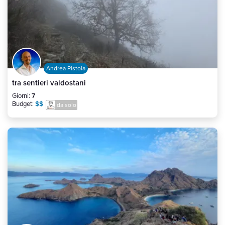
Andrea Pistoia
tra sentieri valdostani
Giorni:
7
Budget:
$$
da solo