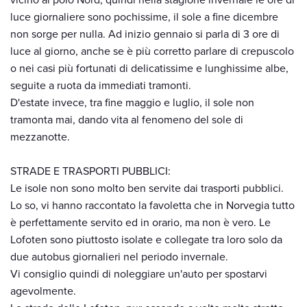
vicino al polo Nord, quindi nella stagione invernale le ore di
luce giornaliere sono pochissime, il sole a fine dicembre
non sorge per nulla. Ad inizio gennaio si parla di 3 ore di
luce al giorno, anche se è più corretto parlare di crepuscolo
o nei casi più fortunati di delicatissime e lunghissime albe,
seguite a ruota da immediati tramonti.
D'estate invece, tra fine maggio e luglio, il sole non
tramonta mai, dando vita al fenomeno del sole di
mezzanotte.
STRADE E TRASPORTI PUBBLICI:
Le isole non sono molto ben servite dai trasporti pubblici.
Lo so, vi hanno raccontato la favoletta che in Norvegia tutto
è perfettamente servito ed in orario, ma non è vero. Le
Lofoten sono piuttosto isolate e collegate tra loro solo da
due autobus giornalieri nel periodo invernale.
Vi consiglio quindi di noleggiare un'auto per spostarvi
agevolmente.