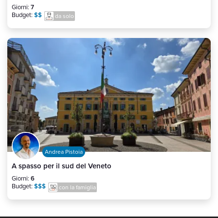
Giorni:
7
Budget:
$$
da solo
Andrea Pistoia
A spasso per il sud del Veneto
Giorni:
6
Budget:
$$$
con la famiglia