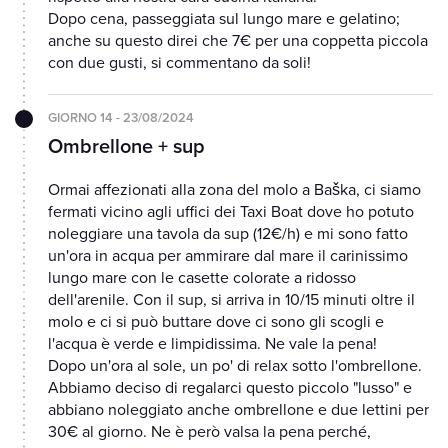
Dopo cena, passeggiata sul lungo mare e gelatino;
anche su questo direi che 7€ per una coppetta piccola
con due gusti, si commentano da soli!
GIORNO 14 - 23/08/2024
Ombrellone + sup
Ormai affezionati alla zona del molo a Baška, ci siamo
fermati vicino agli uffici dei Taxi Boat dove ho potuto
noleggiare una tavola da sup (12€/h) e mi sono fatto
un'ora in acqua per ammirare dal mare il carinissimo
lungo mare con le casette colorate a ridosso
dell'arenile. Con il sup, si arriva in 10/15 minuti oltre il
molo e ci si può buttare dove ci sono gli scogli e
l'acqua è verde e limpidissima. Ne vale la pena!
Dopo un'ora al sole, un po' di relax sotto l'ombrellone.
Abbiamo deciso di regalarci questo piccolo "lusso" e
abbiano noleggiato anche ombrellone e due lettini per
30€ al giorno. Ne è però valsa la pena perché,