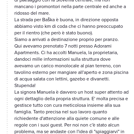
di paesaggio con la Slovenia centrale, ma non
mancano i promontori nella parte centrale ed anche a
ridosso del mare.
La strada per Baška è buona, in direzione opposta
abbiamo visto km di coda che ci hanno preoccupato
per il rientro (che però è stato buono).
Siamo a arrivati a destinazione proprio per pranzo.
Qui avevamo prenotato 7 notti presso Adorami
Apartments. Ci ha accolti Manuela, la proprietaria,
dandoci mille informazioni sulla struttura dove
avevamo un carico monolocale al pian terreno, con
tavolino esterno per mangiare all'aperto e zona piscina
di acqua salata con lettini, gazebo e divanetti.
Stupenda!
La signora Manuela è davvero un host super attento ad
ogni dettaglio della propria struttura. E' molta precisa e
gestisce tutto con cura meticolosa insieme alla sua
famiglia. Tanto precisa nel suo lavoro quanto
richiedente d'attenzione alla quiete comune e alle
regole con i suoi guest. Per noi non c'è stato alcun
problema, ma se andaste con l'idea di "spiaggiarvi" in