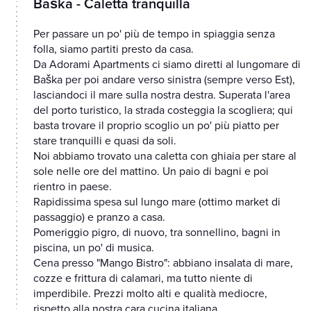
Baška - Caletta tranquilla
Per passare un po' più de tempo in spiaggia senza
folla, siamo partiti presto da casa.
Da Adorami Apartments ci siamo diretti al lungomare di
Baška per poi andare verso sinistra (sempre verso Est),
lasciandoci il mare sulla nostra destra. Superata l'area
del porto turistico, la strada costeggia la scogliera; qui
basta trovare il proprio scoglio un po' più piatto per
stare tranquilli e quasi da soli.
Noi abbiamo trovato una caletta con ghiaia per stare al
sole nelle ore del mattino. Un paio di bagni e poi
rientro in paese.
Rapidissima spesa sul lungo mare (ottimo market di
passaggio) e pranzo a casa.
Pomeriggio pigro, di nuovo, tra sonnellino, bagni in
piscina, un po' di musica.
Cena presso "Mango Bistro": abbiano insalata di mare,
cozze e frittura di calamari, ma tutto niente di
imperdibile. Prezzi molto alti e qualità mediocre,
rispetto alla nostra cara cucina italiana.