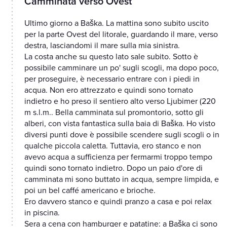
Camminata verso Ovest
Ultimo giorno a Baška. La mattina sono subito uscito
per la parte Ovest del litorale, guardando il mare, verso
destra, lasciandomi il mare sulla mia sinistra.
La costa anche su questo lato sale subito. Sotto è
possibile camminare un po' sugli scogli, ma dopo poco,
per proseguire, è necessario entrare con i piedi in
acqua. Non ero attrezzato e quindi sono tornato
indietro e ho preso il sentiero alto verso Ljubimer (220
m s.l.m.. Bella camminata sul promontorio, sotto gli
alberi, con vista fantastica sulla baia di Baška. Ho visto
diversi punti dove è possibile scendere sugli scogli o in
qualche piccola caletta. Tuttavia, ero stanco e non
avevo acqua a sufficienza per fermarmi troppo tempo
quindi sono tornato indietro. Dopo un paio d'ore di
camminata mi sono buttato in acqua, sempre limpida, e
poi un bel caffé americano e brioche.
Ero davvero stanco e quindi pranzo a casa e poi relax
in piscina.
Sera a cena con hamburger e patatine: a Baška ci sono