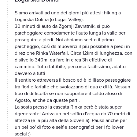
Siamo arrivati ad uno dei giorni più attesi: hiking a
Logarska Dolina (o Logar Valley).
30 minuti di auto da Zgornji Zavratnik, si può
parcheggiare comodamente l'auto lunga la valle per
proseguire a piedi. Noi abbiamo scelto il primo
parcheggio, così da muoverci il più possibile a piedi in
direzione Rinka Waterfall. Circa 12km di lunghezza, con
dislivello 340m, da fare in circa 3h effettive di
cammino. Tutto fattibile, percorso facilissimo, adatto
davvero a tutti
Il sentiero attraversa il bosco ed è idilliaco passeggiare
tra fiori e farfalle che svolazzano di qua e di là. Nessun
tipo di difficoltà se non sopportare il caldo afoso di
Agosto, anche da queste parti.
La sosta presso la cascata Rinka però è stata super
rigenerante! Arriva un bel soffio d'acqua da 70 metri di
altezza (è la più alta della Slovenia). Pausa anche per
un bel po' di foto e selfie scenografici per i follower
social ;)