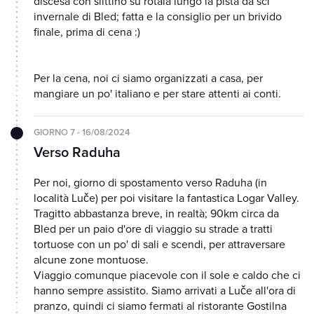
discesa con slittino su rotaia lungo la pista da sci
invernale di Bled; fatta e la consiglio per un brivido
finale, prima di cena :)
Per la cena, noi ci siamo organizzati a casa, per
mangiare un po' italiano e per stare attenti ai conti.
GIORNO 7 - 16/08/2024
Verso Raduha
Per noi, giorno di spostamento verso Raduha (in
località Luče) per poi visitare la fantastica Logar Valley.
Tragitto abbastanza breve, in realtà; 90km circa da
Bled per un paio d'ore di viaggio su strade a tratti
tortuose con un po' di sali e scendi, per attraversare
alcune zone montuose.
Viaggio comunque piacevole con il sole e caldo che ci
hanno sempre assistito. Siamo arrivati a Luče all'ora di
pranzo, quindi ci siamo fermati al ristorante Gostilna