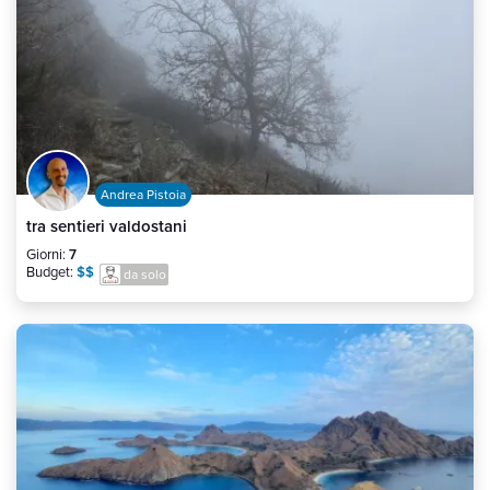
Andrea Pistoia
tra sentieri valdostani
Giorni:
7
Budget:
$$
da solo