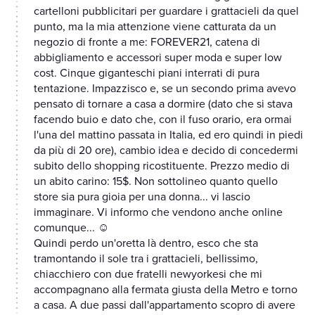
cartelloni pubblicitari per guardare i grattacieli da quel
punto, ma la mia attenzione viene catturata da un
negozio di fronte a me: FOREVER21, catena di
abbigliamento e accessori super moda e super low
cost. Cinque giganteschi piani interrati di pura
tentazione. Impazzisco e, se un secondo prima avevo
pensato di tornare a casa a dormire (dato che si stava
facendo buio e dato che, con il fuso orario, era ormai
l'una del mattino passata in Italia, ed ero quindi in piedi
da più di 20 ore), cambio idea e decido di concedermi
subito dello shopping ricostituente. Prezzo medio di
un abito carino: 15$. Non sottolineo quanto quello
store sia pura gioia per una donna... vi lascio
immaginare. Vi informo che vendono anche online
comunque... ☺
Quindi perdo un'oretta là dentro, esco che sta
tramontando il sole tra i grattacieli, bellissimo,
chiacchiero con due fratelli newyorkesi che mi
accompagnano alla fermata giusta della Metro e torno
a casa. A due passi dall'appartamento scopro di avere