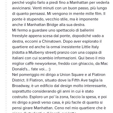
perché voglio farlo a piedi fino a Manhattan per vederla
avvicinarsi. Venti minuti con un buon passo, più lungo
di quanto pensassi. Mi vengono in mente mille film. Il
ponte è stupendo, vecchio stile, ma è imponente
anche il Manhattan Bridge alla sua destra.
Mi fermo a guardare uno spettacolo di ballerini
freestyle appena scesa dal ponte, dopodiché vado a
destra, eccomi a Chinatown. Dopo aver esplorato il
quartiere ed anche la ormai inesistente Little Italy
(ridotta a Mulberry street) pranzo con una coppia di
italiani con cui scambio informazioni. Qui bevo il mio
miglior caffè newyorkese, freddo con ghiaccio, da Mac
Donald's... fate voi... :)
Nel pomeriggio mi dirigo a Union Square e al Flatiron
District. Il Flatiron, situato dove la Fifth Ave taglia la
Broadway, è un edificio dal design molto interessante,
soprattutto considerando gli anni in cui è stato
costruito. Esploro un po' la zona, faccio la spesa, e poi
mi dirigo a piedi verso casa, è più facile di quanto si
pensi girare Manhattan. Ceno nel mio quartiere che è