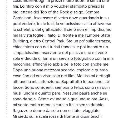
cose/musei/luoghi a prezzi molto ridotti e senza fare
fila. Lo ritiro con il mio voucher stampato presso la
biglietteria del Top of the Rock e salgo. Sembra
Gardaland. Ascensore di vetro dove guardando in su
puoi vedere, tra le luci, la velocissima salita attraverso
lo scheletro del grattacielo. Il cielo non è limpidissimo
ma la vista toglie il fiato. Di fronte a me l'Empire State
Building, dietro Central Park. Sto un po' sulla terrazza,
chiacchiero con dei turisti francesi e poi incontro un
simpaticissimo inserviente del palazzo che mi vede
sola e decide di farmi un servizio fotografico con la mia
macchina, affinché io abbia delle foto con anche me.
Dopo una buona mezzora scendo, esploro e guardo
cose fino ad ora viste solo nei film. Moltissimi dettagli
attirano la mia attenzione. Soprattutto le persone. Le
facce. Sono sorridenti, sembrano felici, sono rari qui i
musi lunghi a quanto pare. Nessuna paura anche se
sono da sola. Gente ovunque a qualunque ora. Anzi,
mi sento molto meno sicura in Italia senza dubbio.
Ragazze e donne da sole non esitate, viaggiate.
Mi siedo sulla scala rossa di fronte ai giganteschi