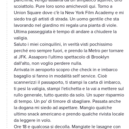
panchina, vengo assalita da un simpatico squirrel, uno
scoiattolo. Pure loro sono amichevoli qui. Torno a
Union Square dove c'è la New York Film Academy e mi
siedo tra gli artisti di strada. Un uomo gentile che sta
lavorando nel giardino mi regala una pianta di viole.
Ultima passeggiata è tempo di andare a chiudere la
valigia.
Saluto i miei coinquilini, in verità visti pochissimo
perché ero sempre fuori, e prendo la Metro per tornare
al JFK. Assaporo l'ultimo spettacolo di Brooklyn
dall'alto, non voglio perdere nulla.
Arrivata in aeroporto scopro che check in e imbarco
bagaglio si fanno in modalità self service. Cioè
scannerizzi il passaporto, ti stampi la carta di imbarco,
ti pesi la valigia, stampi l'etichetta e la vai a mettere sul
rullo generale, tutto questo da solo. Un super risparmio
di tempo. Un po' di timore di sbagliare. Passata anche
la dogana mi siedo ad aspettare. Mangio qualche
ultimo snack americano e prendo qualche rivista locale
da leggere in volo.
Ore 18 e qualcosa si decolla. Mangiate le lasagne con