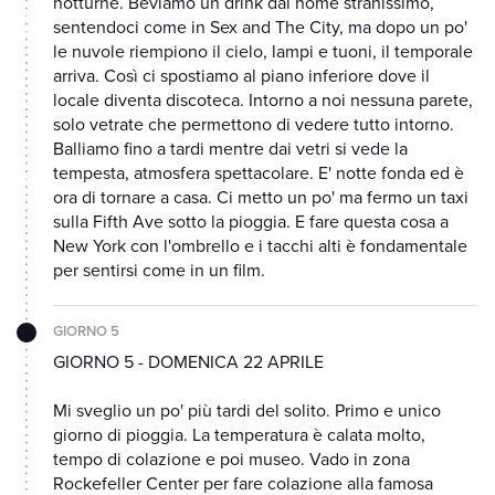
notturne. Beviamo un drink dal nome stranissimo,
sentendoci come in Sex and The City, ma dopo un po'
le nuvole riempiono il cielo, lampi e tuoni, il temporale
arriva. Così ci spostiamo al piano inferiore dove il
locale diventa discoteca. Intorno a noi nessuna parete,
solo vetrate che permettono di vedere tutto intorno.
Balliamo fino a tardi mentre dai vetri si vede la
tempesta, atmosfera spettacolare. E' notte fonda ed è
ora di tornare a casa. Ci metto un po' ma fermo un taxi
sulla Fifth Ave sotto la pioggia. E fare questa cosa a
New York con l'ombrello e i tacchi alti è fondamentale
per sentirsi come in un film.
GIORNO 5
GIORNO 5 - DOMENICA 22 APRILE
Mi sveglio un po' più tardi del solito. Primo e unico
giorno di pioggia. La temperatura è calata molto,
tempo di colazione e poi museo. Vado in zona
Rockefeller Center per fare colazione alla famosa