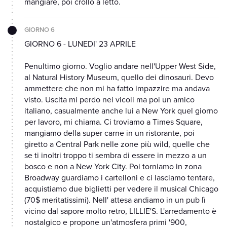
mangiare, poi crollo a letto.
GIORNO 6
GIORNO 6 - LUNEDI' 23 APRILE
Penultimo giorno. Voglio andare nell'Upper West Side,
al Natural History Museum, quello dei dinosauri. Devo
ammettere che non mi ha fatto impazzire ma andava
visto. Uscita mi perdo nei vicoli ma poi un amico
italiano, casualmente anche lui a New York quel giorno
per lavoro, mi chiama. Ci troviamo a Times Square,
mangiamo della super carne in un ristorante, poi
giretto a Central Park nelle zone più wild, quelle che
se ti inoltri troppo ti sembra di essere in mezzo a un
bosco e non a New York City. Poi torniamo in zona
Broadway guardiamo i cartelloni e ci lasciamo tentare,
acquistiamo due biglietti per vedere il musical Chicago
(70$ meritatissimi). Nell' attesa andiamo in un pub lì
vicino dal sapore molto retro, LILLIE'S. L'arredamento è
nostalgico e propone un'atmosfera primi '900,