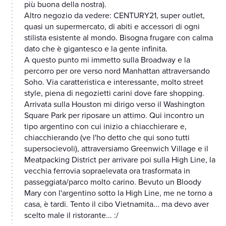
più buona della nostra).
Altro negozio da vedere: CENTURY21, super outlet,
quasi un supermercato, di abiti e accessori di ogni
stilista esistente al mondo. Bisogna frugare con calma
dato che è gigantesco e la gente infinita.
A questo punto mi immetto sulla Broadway e la
percorro per ore verso nord Manhattan attraversando
Soho. Via caratteristica e interessante, molto street
style, piena di negozietti carini dove fare shopping.
Arrivata sulla Houston mi dirigo verso il Washington
Square Park per riposare un attimo. Qui incontro un
tipo argentino con cui inizio a chiacchierare e,
chiacchierando (ve l'ho detto che qui sono tutti
supersocievoli), attraversiamo Greenwich Village e il
Meatpacking District per arrivare poi sulla High Line, la
vecchia ferrovia sopraelevata ora trasformata in
passeggiata/parco molto carino. Bevuto un Bloody
Mary con l'argentino sotto la High Line, me ne torno a
casa, è tardi. Tento il cibo Vietnamita... ma devo aver
scelto male il ristorante... :/