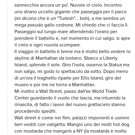
sonnecchia ancora un po'. Nuvole in cielo. Incontro
uno strano uccello gigante che passeggia per il parco
(mi dicono che è un "Turkish"... boh), a me sembra un
mega pseudo gallo cedrone. Mi chiedo che ci faccia lì.
Passeggio sul lungo mare attendendo l'orario per
prendere il battello e, nel momento in cui salgo, si apre
il cielo e ogni nuvola scompare.
Il viaggio in battello è breve ma è molto bello vedere lo
skyline di Manhattan da lontano. Sbarco a Liberty
Island, splende il sole. Giro l'isola, osservo la Statua ma
non salgo, mi godo lo spettacolo da sotto. Dopo meno
di un'ora il traghetto riparte per Ellis Island, giro del
museo e poi me ne torno a Manhattan.
Mi inoltro a Wall Street, passo dall'ex World Trade
Center guardando il vuoto che lascia, ma intuendo la
rinascita, di fatto i lavori del nuovo grattacielo stanno
procedendo spediti.
Wall street è come nei film, palazzi imponenti e uomini
ben vestiti con valigetta. Mangio uno dei molti hot dog
con mostarda che mangerò a NY (la mostarda è molto