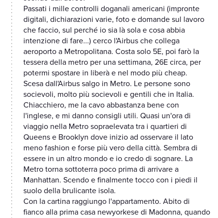
Passati i mille controlli doganali americani (impronte
digitali, dichiarazioni varie, foto e domande sul lavoro
che faccio, sul perché io sia là sola e cosa abbia
intenzione di fare...) cerco l'Airbus che collega
aeroporto a Metropolitana. Costa solo 5E, poi farò la
tessera della metro per una settimana, 26E circa, per
potermi spostare in liberà e nel modo più cheap.
Scesa dall'Airbus salgo in Metro. Le persone sono
socievoli, molto più socievoli e gentili che in Italia.
Chiacchiero, me la cavo abbastanza bene con
l'inglese, e mi danno consigli utili. Quasi un'ora di
viaggio nella Metro sopraelevata tra i quartieri di
Queens e Brooklyn dove inizio ad osservare il lato
meno fashion e forse più vero della città. Sembra di
essere in un altro mondo e io credo di sognare. La
Metro torna sottoterra poco prima di arrivare a
Manhattan. Scendo e finalmente tocco con i piedi il
suolo della brulicante isola.
Con la cartina raggiungo l'appartamento. Abito di
fianco alla prima casa newyorkese di Madonna, quando