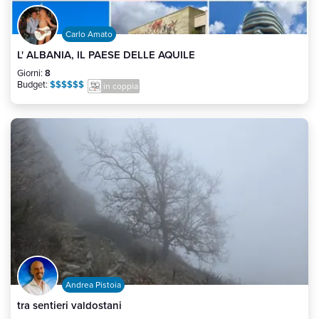
Carlo Amato
L' ALBANIA, IL PAESE DELLE AQUILE
Giorni:
8
Budget:
$$$$$$
in coppia
Andrea Pistoia
tra sentieri valdostani