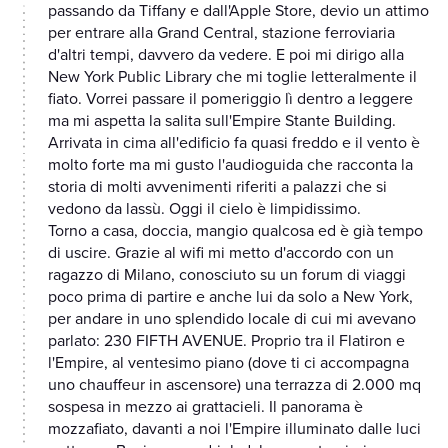
passando da Tiffany e dall'Apple Store, devio un attimo
per entrare alla Grand Central, stazione ferroviaria
d'altri tempi, davvero da vedere. E poi mi dirigo alla
New York Public Library che mi toglie letteralmente il
fiato. Vorrei passare il pomeriggio lì dentro a leggere
ma mi aspetta la salita sull'Empire Stante Building.
Arrivata in cima all'edificio fa quasi freddo e il vento è
molto forte ma mi gusto l'audioguida che racconta la
storia di molti avvenimenti riferiti a palazzi che si
vedono da lassù. Oggi il cielo è limpidissimo.
Torno a casa, doccia, mangio qualcosa ed è già tempo
di uscire. Grazie al wifi mi metto d'accordo con un
ragazzo di Milano, conosciuto su un forum di viaggi
poco prima di partire e anche lui da solo a New York,
per andare in uno splendido locale di cui mi avevano
parlato: 230 FIFTH AVENUE. Proprio tra il Flatiron e
l'Empire, al ventesimo piano (dove ti ci accompagna
uno chauffeur in ascensore) una terrazza di 2.000 mq
sospesa in mezzo ai grattacieli. Il panorama è
mozzafiato, davanti a noi l'Empire illuminato dalle luci