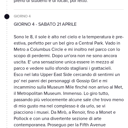
pieno di studenti e di locali, poi letto.
GIORNO 4
GIORNO 4 - SABATO 21 APRILE
Sono le 8, il sole è alto nel cielo e la temperatura è pre-
estiva, perfetto per un bel giro a Central Park. Vado in
Metro a Columbus Circle e mi inoltro nel parco con lo
scopo di perdermi. Dopo un'ora non ne sono ancora
uscita. E' una sensazione unica essere in mezzo al
parco e vedere sullo sfondo stagliarsi i grattacieli.
Esco nel lato Upper East Side cercando di sentirmi un
po' nei panni dei personaggi di Gossip Girl e mi
incammino sulla Museum Mile finché non arrivo al Met,
il Metropolitan Museum. Immenso. Lo giro tutto,
passando più velocemente alcune sale che trovo meno
di mio gusto ma nel complesso è da urlo, se vi
piacciono i musei. Da Mirò, a Renoir, fino a Monet e
Pollock e con una divertente sezione di arte
contemporanea. Proseguo per la Fifth Avenue