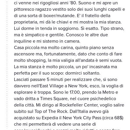
ci venne nei rigogliosi anni '80. Suono e mi apre un
pittoresco ragazzo vestito solo dei suoi lunghi capelli e
di una sorta di boxer/mutande. E' il fratello della
proprietaria, mi dà le chiavi e mi mostra la mia stanza.
Lui dorme in tenda in soggiorno. Sì esatto. Tipo strano,
ma è simpatico e gentile. Conosco le altre due
inquiline e mi sistemo in camera.
Casa piccola ma molto carina, quinto piano senza
ascensore ma, fortunatamente, dato che conto di fare
molto shopping, la mia valigia all'andata è semi vuota.
La mia stanza è molto piccola, un po' incasinata ma
perfetta per il suo scopo: dormirci soltanto.
Lasciati passare 5 minuti per realizzare che, sì sono
davvero nell'East Village a New York, esco, la voglia di
esplorare è troppa. Sono le 17.00, prendo la Metro e
vado dritta a Times Square, nel cuore psichedelico
della città. Mi dirigo al Rockefeller Center, voglio salire
subito sul Top of The Rock. Dall'Italia avevo già
acquistato su Expedia il New York City Pass (circa 68$)
che mi permetterà di vedere una serie di