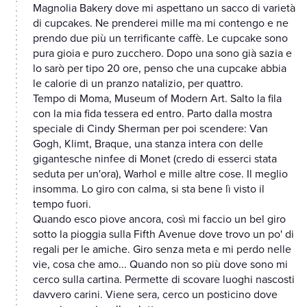
Magnolia Bakery dove mi aspettano un sacco di varietà
di cupcakes. Ne prenderei mille ma mi contengo e ne
prendo due più un terrificante caffè. Le cupcake sono
pura gioia e puro zucchero. Dopo una sono già sazia e
lo sarò per tipo 20 ore, penso che una cupcake abbia
le calorie di un pranzo natalizio, per quattro.
Tempo di Moma, Museum of Modern Art. Salto la fila
con la mia fida tessera ed entro. Parto dalla mostra
speciale di Cindy Sherman per poi scendere: Van
Gogh, Klimt, Braque, una stanza intera con delle
gigantesche ninfee di Monet (credo di esserci stata
seduta per un'ora), Warhol e mille altre cose. Il meglio
insomma. Lo giro con calma, si sta bene lì visto il
tempo fuori.
Quando esco piove ancora, così mi faccio un bel giro
sotto la pioggia sulla Fifth Avenue dove trovo un po' di
regali per le amiche. Giro senza meta e mi perdo nelle
vie, cosa che amo... Quando non so più dove sono mi
cerco sulla cartina. Permette di scovare luoghi nascosti
davvero carini. Viene sera, cerco un posticino dove