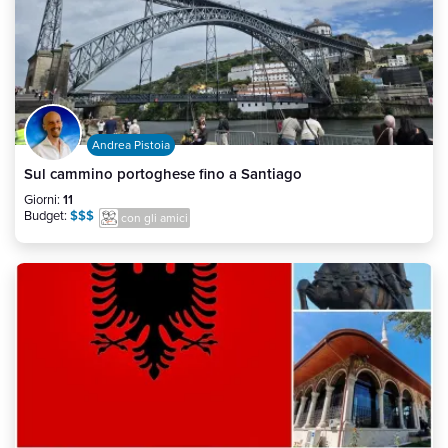
Andrea Pistoia
Sul cammino portoghese fino a Santiago
Giorni:
11
Budget:
$$$
con gli amici