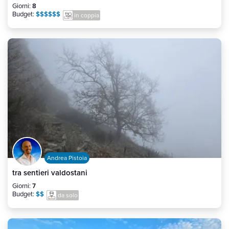
Giorni:
8
Budget:
$$$$$$
in coppia
Andrea Pistoia
tra sentieri valdostani
Giorni:
7
Budget:
$$
da solo