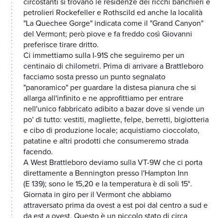
circostanti si trovano le residenze dei ricchi banchieri e
petrolieri Rockefeller e Rothscild ed anche la località
"La Quechee Gorge" indicata come il "Grand Canyon"
del Vermont; però piove e fa freddo così Giovanni
preferisce tirare dritto.
Ci immettiamo sulla I-91S che seguiremo per un
centinaio di chilometri. Prima di arrivare a Brattleboro
facciamo sosta presso un punto segnalato
"panoramico" per guardare la distesa pianura che si
allarga all'infinito e ne approfittiamo per entrare
nell'unico fabbricato adibito a bazar dove si vende un
po' di tutto: vestiti, magliette, felpe, berretti, bigiotteria
e cibo di produzione locale; acquistiamo cioccolato,
patatine e altri prodotti che consumeremo strada
facendo.
A West Brattleboro deviamo sulla VT-9W che ci porta
direttamente a Bennington presso l'Hampton Inn
(E 139); sono le 15,20 e la temperatura è di soli 15°.
Giornata in giro per il Vermont che abbiamo
attraversato prima da ovest a est poi dal centro a sud e
da est a ovest. Questo è un piccolo stato di circa