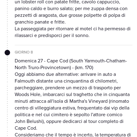
un lobster roll con patate fritte, cavolo cappuccio,
panino caldo e burro salato; per me zuppa densa con
pezzetti di aragosta, due grosse polpette di polpa di
granchio panate e fritte.
La passeggiata per ritornare al motel ci ha permesso di
rilassarci e predisporci per il sonno.
GIORNO 8
Domenica 27 - Cape Cod (South Yarmouth-Chatham-
North Truro-Provincetown) - (km. 170)
Oggi abbiamo due alternative: arrivare in auto a
Falmouth distante una cinquantina di chilometri,
parcheggiare, prendere un mezzo di trasporto per
Woods Hole, imbarcarci sul traghetto che in cinquanta
minuti attracca all'isola di Martha's Vineyard (rinomato
centro di villeggiatura estiva, frequentato dai vip della
politica e nel cui cimitero è sepolto l'attore comico
John Belushi), oppure dedicarci al tour completo di
Cape Cod.
Consideriamo che il tempo è incerto, la temperatura di