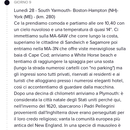
GIORNO 9
Lunedì 28 - South Yarmouth- Boston-Hampton (NH)-
York (ME) - (km. 280)
Ce la prendiamo comoda e partiamo alle ore 10,40 con
un cielo nuvoloso e una temperatura di quasi 14°. Ci
immettiamo sulla MA-6AW che corre lungo la costa,
superiamo le cittadine di Sandwich e Sagamore poi
entriamo nella MA-3N che offre viste meravigliose sulla
baia di Cape Cod; arriviamo a White Horse beach e
tentiamo di raggiungere la spiaggia per una sosta
(lungo la strada numerosi cartelli con "no parking") ma
gli ingressi sono tutti privati, riservati ai residenti e ai
turisti che alloggiano presso i numerosi eleganti hotel,
così ci accontentiamo di guardare dalla macchina.
Dopo una decina di chilometri arriviamo a Plymouth: è
considerata la città natale degli Stati uniti perché qui,
nell'inverno del 1620, sbarcarono i Padri Pellegrini
provenienti dall'Inghilterra dove erano perseguitati per
il loro credo religioso; vanta la comunità europea più
antica del New England. In una specie di mausoleo è