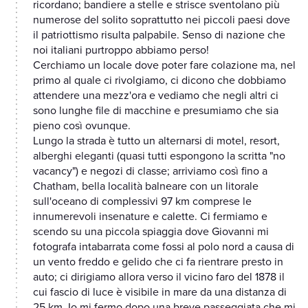
ricordano; bandiere a stelle e strisce sventolano più
numerose del solito soprattutto nei piccoli paesi dove
il patriottismo risulta palpabile. Senso di nazione che
noi italiani purtroppo abbiamo perso!
Cerchiamo un locale dove poter fare colazione ma, nel
primo al quale ci rivolgiamo, ci dicono che dobbiamo
attendere una mezz'ora e vediamo che negli altri ci
sono lunghe file di macchine e presumiamo che sia
pieno così ovunque.
Lungo la strada è tutto un alternarsi di motel, resort,
alberghi eleganti (quasi tutti espongono la scritta "no
vacancy") e negozi di classe; arriviamo così fino a
Chatham, bella località balneare con un litorale
sull'oceano di complessivi 97 km comprese le
innumerevoli insenature e calette. Ci fermiamo e
scendo su una piccola spiaggia dove Giovanni mi
fotografa intabarrata come fossi al polo nord a causa di
un vento freddo e gelido che ci fa rientrare presto in
auto; ci dirigiamo allora verso il vicino faro del 1878 il
cui fascio di luce è visibile in mare da una distanza di
25 km. Io mi fermo dopo una breve passeggiata che mi