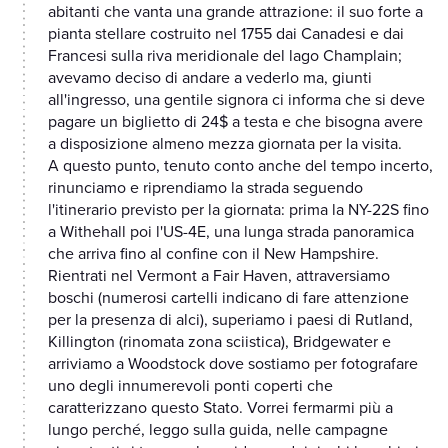
abitanti che vanta una grande attrazione: il suo forte a
pianta stellare costruito nel 1755 dai Canadesi e dai
Francesi sulla riva meridionale del lago Champlain;
avevamo deciso di andare a vederlo ma, giunti
all'ingresso, una gentile signora ci informa che si deve
pagare un biglietto di 24$ a testa e che bisogna avere
a disposizione almeno mezza giornata per la visita.
A questo punto, tenuto conto anche del tempo incerto,
rinunciamo e riprendiamo la strada seguendo
l'itinerario previsto per la giornata: prima la NY-22S fino
a Withehall poi l'US-4E, una lunga strada panoramica
che arriva fino al confine con il New Hampshire.
Rientrati nel Vermont a Fair Haven, attraversiamo
boschi (numerosi cartelli indicano di fare attenzione
per la presenza di alci), superiamo i paesi di Rutland,
Killington (rinomata zona sciistica), Bridgewater e
arriviamo a Woodstock dove sostiamo per fotografare
uno degli innumerevoli ponti coperti che
caratterizzano questo Stato. Vorrei fermarmi più a
lungo perché, leggo sulla guida, nelle campagne