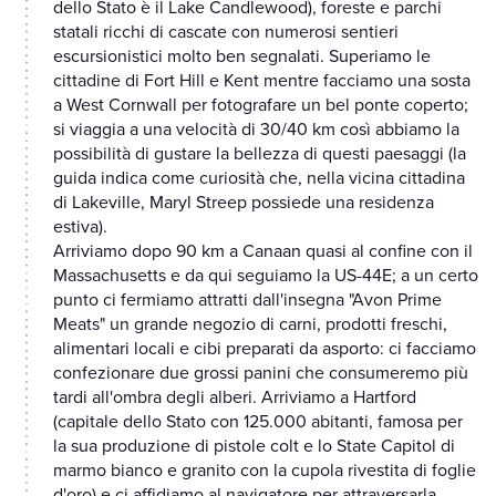
dello Stato è il Lake Candlewood), foreste e parchi
statali ricchi di cascate con numerosi sentieri
escursionistici molto ben segnalati. Superiamo le
cittadine di Fort Hill e Kent mentre facciamo una sosta
a West Cornwall per fotografare un bel ponte coperto;
si viaggia a una velocità di 30/40 km così abbiamo la
possibilità di gustare la bellezza di questi paesaggi (la
guida indica come curiosità che, nella vicina cittadina
di Lakeville, Maryl Streep possiede una residenza
estiva).
Arriviamo dopo 90 km a Canaan quasi al confine con il
Massachusetts e da qui seguiamo la US-44E; a un certo
punto ci fermiamo attratti dall'insegna "Avon Prime
Meats" un grande negozio di carni, prodotti freschi,
alimentari locali e cibi preparati da asporto: ci facciamo
confezionare due grossi panini che consumeremo più
tardi all'ombra degli alberi. Arriviamo a Hartford
(capitale dello Stato con 125.000 abitanti, famosa per
la sua produzione di pistole colt e lo State Capitol di
marmo bianco e granito con la cupola rivestita di foglie
d'oro) e ci affidiamo al navigatore per attraversarla