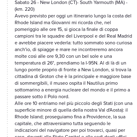
Sabato 26 - New London (CT)- South Yarmouth (MA) -
(km. 220)
Avevo previsto per oggi un itinerario lungo la costa del
Rhode Island ma Giovanni mi ricorda che, nel
pomeriggio alle ore 15, si gioca la finale di coppa
campioni tra le squadre del Liverpool e del Real Madrid
e avrebbe piacere vederla: tutto sommato sono curiosa
anch'io, di spiagge e mare ne incontreremo ancora
molte così alle ore 9,30 con un bel sole e una
temperatura di 26°, prendiamo la I-95N. Al di là di un
lungo ponte proprio di fronte a New London, si trova la
cittadina di Groton che è la principale e maggiore base
di sommergibili, il museo ospita il Nautilus primo
sottomarino a energia nucleare del mondo e il primo a
passare sotto il Polo nord.
Alle ore 10 entriamo nel più piccolo degli Stati (con una
superficie minore di quella della nostra Val d'Aosta): il
Rhode Island; proseguiamo fina a Providence, la sua
capitale, che attraversiamo tutta seguendo le
indicazioni del navigatore per poi trovarci, quasi per