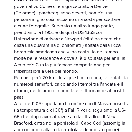
caso, davanti allo State Capitol e alle sedi degli uffici
governativi. Come ci era già capitato a Denver
(Colorado) i parcheggi sono deserti, non c'e una
persona in giro così facciamo una sosta per scattare
alcune fotografie. Superato un altro lungo ponte,
prendiamo la I-195E e da qui la US-136S con
l'intenzione di arrivare a Newport (città balneare che
dista una quarantina di chilometri) abitata dalla ricca
borghesia americana che vi ha costruito nel tempo
molte belle residenze e dove si è disputata per anni la
America's Cup la più famosa competizione per
imbarcazioni a vela del mondo.
Percorsi però 20 km circa quasi in colonna, rallentati da
numerosi semafori, calcolando i tempi tra l'andata e il
ritorno, decidiamo di rinunciare e ritorniamo sui nostri
passi.
Alle ore 11,05 superiamo il confine con il Massachusetts
(la temperatura è di 30°) a Fall River e seguiamo la US-
6E che, dopo aver attraversato la cittadina di New
Bradford, entra nella penisola di Cape Cod (assomiglia
a un uncino o alla coda arrotolata di uno scorpione)