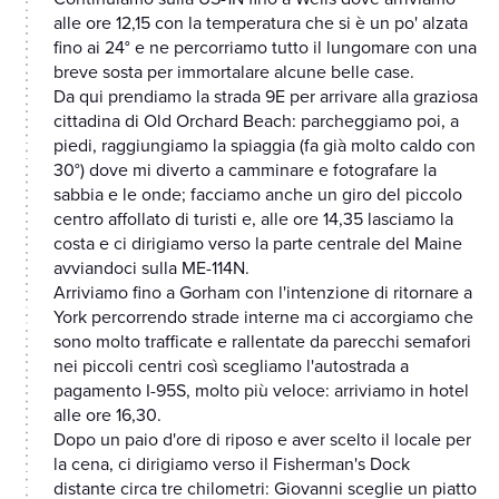
alle ore 12,15 con la temperatura che si è un po' alzata
fino ai 24° e ne percorriamo tutto il lungomare con una
breve sosta per immortalare alcune belle case.
Da qui prendiamo la strada 9E per arrivare alla graziosa
cittadina di Old Orchard Beach: parcheggiamo poi, a
piedi, raggiungiamo la spiaggia (fa già molto caldo con
30°) dove mi diverto a camminare e fotografare la
sabbia e le onde; facciamo anche un giro del piccolo
centro affollato di turisti e, alle ore 14,35 lasciamo la
costa e ci dirigiamo verso la parte centrale del Maine
avviandoci sulla ME-114N.
Arriviamo fino a Gorham con l'intenzione di ritornare a
York percorrendo strade interne ma ci accorgiamo che
sono molto trafficate e rallentate da parecchi semafori
nei piccoli centri così scegliamo l'autostrada a
pagamento I-95S, molto più veloce: arriviamo in hotel
alle ore 16,30.
Dopo un paio d'ore di riposo e aver scelto il locale per
la cena, ci dirigiamo verso il Fisherman's Dock
distante circa tre chilometri: Giovanni sceglie un piatto