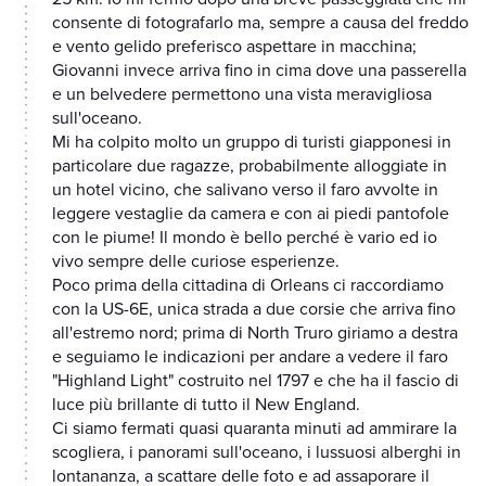
consente di fotografarlo ma, sempre a causa del freddo
e vento gelido preferisco aspettare in macchina;
Giovanni invece arriva fino in cima dove una passerella
e un belvedere permettono una vista meravigliosa
sull'oceano.
Mi ha colpito molto un gruppo di turisti giapponesi in
particolare due ragazze, probabilmente alloggiate in
un hotel vicino, che salivano verso il faro avvolte in
leggere vestaglie da camera e con ai piedi pantofole
con le piume! Il mondo è bello perché è vario ed io
vivo sempre delle curiose esperienze.
Poco prima della cittadina di Orleans ci raccordiamo
con la US-6E, unica strada a due corsie che arriva fino
all'estremo nord; prima di North Truro giriamo a destra
e seguiamo le indicazioni per andare a vedere il faro
"Highland Light" costruito nel 1797 e che ha il fascio di
luce più brillante di tutto il New England.
Ci siamo fermati quasi quaranta minuti ad ammirare la
scogliera, i panorami sull'oceano, i lussuosi alberghi in
lontananza, a scattare delle foto e ad assaporare il