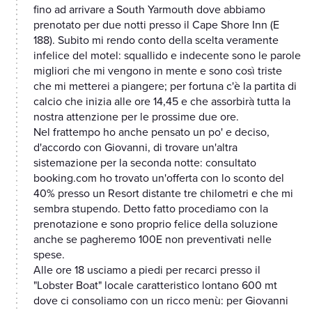
fino ad arrivare a South Yarmouth dove abbiamo
prenotato per due notti presso il Cape Shore Inn (E
188). Subito mi rendo conto della scelta veramente
infelice del motel: squallido e indecente sono le parole
migliori che mi vengono in mente e sono così triste
che mi metterei a piangere; per fortuna c'è la partita di
calcio che inizia alle ore 14,45 e che assorbirà tutta la
nostra attenzione per le prossime due ore.
Nel frattempo ho anche pensato un po' e deciso,
d'accordo con Giovanni, di trovare un'altra
sistemazione per la seconda notte: consultato
booking.com ho trovato un'offerta con lo sconto del
40% presso un Resort distante tre chilometri e che mi
sembra stupendo. Detto fatto procediamo con la
prenotazione e sono proprio felice della soluzione
anche se pagheremo 100E non preventivati nelle
spese.
Alle ore 18 usciamo a piedi per recarci presso il
"Lobster Boat" locale caratteristico lontano 600 mt
dove ci consoliamo con un ricco menù: per Giovanni