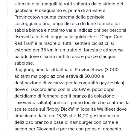
silenzio e la tranquillità rotti soltanto dallo stridio dei
gabbiani. Proseguiamo e, prima di arrivare a
Provincetown punta estrema della penisola,
costeggiamo una lunga distesa di dune formate da
sabbia bianca e notiamo varie indicazioni per percorsi
riservati alle bici: leggo sulla guida che il "Cape Cod
Rail Trail" è la madre di tutti i sentieri ciclistici; si
estende per 35 km in un tratto di foresta e attraversa
paludi dove ci sono mirtilli rossi e pozze d'acqua
sabbiose.
Raggiungiamo la cittadina di Provincetown (3.000
abitanti ma popolazione estiva di 60.000 e
destinazione di vacanza per la comunità gay-lesbica)
dove ci raccordiamo con la US-6W e, poco dopo,
decidiamo di fermarci per il pranzo (la colazione
l'avevamo saltata) presso il primo locale che ci attrae: la
scelta cade sul "Moby Dick's" in località Wellfleet dove
rimaniamo dalle ore 13,35 alle 14,20 gustandoci un
delizioso pranzo a base di hamburger con carne e
bacon per Giovanni e per me con polpa di granchio.