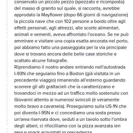
conservato un piccolo pezzo (spezzato e ricomposto)
del masso di granito sul quale, si racconta, avrebbe
approdato la Mayflower (dopo 66 giorni di navigazione)
la piccola nave che con 102 persone a bordo oltre agli
effetti personali, agli attrezzi, alle scorte alimentari,
animali e sementi, aveva affrontato l'oceano. Se ne può
ammirare e visitare una copia esatta ancorata nel porto,
poi abbiamo fatto una passeggiata per la via principale
dove si trovano ancora delle belle case storiche e
scattato alcune fotografie.
Riprendiamo il nostro andare entrando nell'autostrada
I-93N che seguiamo fino a Boston (già visitata in un
precedente viaggio) rimanendo all'esterno guardando
scorrere gli alti grattacieli che la caratterizzano e
trovandoci in mezzo ad un traffico molto sostenuto con
Giovanni attento ai numerosi svincoli (è veramente
molto bravo a cavarsela). Proseguiamo sulla US-1N che
poi diventa I-95N e ci concediamo una sosta presso
un'area riservata dove, seduti a un tavolo sotto l'ombra
degli alberi, ci rifocilliamo con la pizza avanzata ieri
sera e snack acquistati in precedenza.