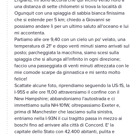
England, mi sono accorta che qui vicino verso nord a
una distanza di sette chilometri si trova la località di
Ogunquit con una spiaggia di sabbia bianca finissima
che si estende per 5 km; chiedo a Giovanni se
possiamo andare lì per un ultimo saluto all'oceano e lui
mi accontenta.
Partiamo alle ore 9,40 con un cielo un po' velato, una
temperatura di 21° e dopo venti minuti siamo arrivati sul
posto; parcheggiata la macchina, siamo scesi sulla
spiaggia che si allunga all'infinito in ogni direzione;
faccio una passeggiata di venti minuti attrezzata con le
mie comode scarpe da ginnastica e mi sento molto
felice!
Scattate alcune foto, riprendiamo seguendo la US-1S, la
I-95S e alle ore 11,00 attraversiamo il confine con il
New Hampshire; abbandoniamo l'autostrada e ci
immettiamo sulla NH-101W, oltrepassiamo Exeter e,
prima di Manchester che lasciamo sulla sinistra,
entriamo nella I-93N il cui tragitto passa in mezzo ai
boschi fino ad arrivare alla città di Concord. E' la
capitale dello Stato con 42.400 abitanti, pulita e