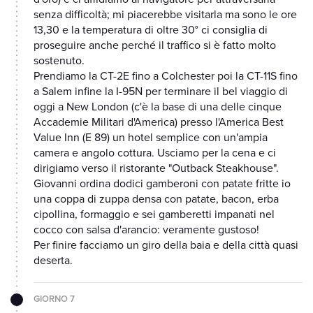
senza difficoltà; mi piacerebbe visitarla ma sono le ore
13,30 e la temperatura di oltre 30° ci consiglia di
proseguire anche perché il traffico si è fatto molto
sostenuto.
Prendiamo la CT-2E fino a Colchester poi la CT-11S fino
a Salem infine la I-95N per terminare il bel viaggio di
oggi a New London (c'è la base di una delle cinque
Accademie Militari d'America) presso l'America Best
Value Inn (E 89) un hotel semplice con un'ampia
camera e angolo cottura. Usciamo per la cena e ci
dirigiamo verso il ristorante "Outback Steakhouse".
Giovanni ordina dodici gamberoni con patate fritte io
una coppa di zuppa densa con patate, bacon, erba
cipollina, formaggio e sei gamberetti impanati nel
cocco con salsa d'arancio: veramente gustoso!
Per finire facciamo un giro della baia e della città quasi
deserta.
GIORNO 7