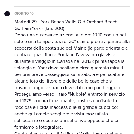
GIORNO 10
Martedì 29 - York Beach-Wells-Old Orchard Beach-
Gorham-York - (km. 200)
Dopo una gustosa colazione, alle ore 10,10 con un bel
sole e una temperatura di 20° siamo pronti a partire alla
scoperta della costa sud del Maine (la parte orientale e
centrale quasi fino a Portland l'avevamo già vista
durante il viaggio in Canadà nel 2013); prima tappa la
spiaggia di York dove sostiamo circa quaranta minuti
per una breve passeggiata sulla sabbia e per scattare
alcune foto del litorale e delle belle case che si
trovano lungo la strada dove abbiamo parcheggiato.
Proseguiamo verso il faro "Nubble" entrato in servizio
nel 1879, ancora funzionante, posto su un'isoletta
rocciosa e ripida inaccessibile al grande pubblico;
anche qui ampie scogliere e vista mozzafiato
sull'oceano e costruzioni sulle rive opposte che ci
fermiamo a fotografare.
Continuiamo sulla US-1N fino a Wells dove arriviamo