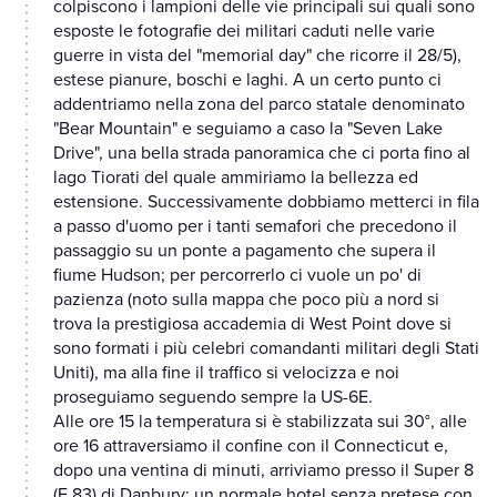
colpiscono i lampioni delle vie principali sui quali sono
esposte le fotografie dei militari caduti nelle varie
guerre in vista del "memorial day" che ricorre il 28/5),
estese pianure, boschi e laghi. A un certo punto ci
addentriamo nella zona del parco statale denominato
"Bear Mountain" e seguiamo a caso la "Seven Lake
Drive", una bella strada panoramica che ci porta fino al
lago Tiorati del quale ammiriamo la bellezza ed
estensione. Successivamente dobbiamo metterci in fila
a passo d'uomo per i tanti semafori che precedono il
passaggio su un ponte a pagamento che supera il
fiume Hudson; per percorrerlo ci vuole un po' di
pazienza (noto sulla mappa che poco più a nord si
trova la prestigiosa accademia di West Point dove si
sono formati i più celebri comandanti militari degli Stati
Uniti), ma alla fine il traffico si velocizza e noi
proseguiamo seguendo sempre la US-6E.
Alle ore 15 la temperatura si è stabilizzata sui 30°, alle
ore 16 attraversiamo il confine con il Connecticut e,
dopo una ventina di minuti, arriviamo presso il Super 8
(E 83) di Danbury: un normale hotel senza pretese con