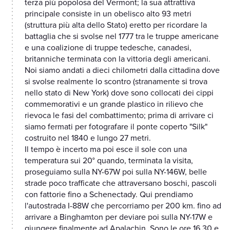
terza più popolosa del Vermont; la sua attrattiva
principale consiste in un obelisco alto 93 metri
(struttura più alta dello Stato) eretto per ricordare la
battaglia che si svolse nel 1777 tra le truppe americane
e una coalizione di truppe tedesche, canadesi,
britanniche terminata con la vittoria degli americani.
Noi siamo andati a dieci chilometri dalla cittadina dove
si svolse realmente lo scontro (stranamente si trova
nello stato di New York) dove sono collocati dei cippi
commemorativi e un grande plastico in rilievo che
rievoca le fasi del combattimento; prima di arrivare ci
siamo fermati per fotografare il ponte coperto "Silk"
costruito nel 1840 e lungo 27 metri.
Il tempo è incerto ma poi esce il sole con una
temperatura sui 20° quando, terminata la visita,
proseguiamo sulla NY-67W poi sulla NY-146W, belle
strade poco trafficate che attraversano boschi, pascoli
con fattorie fino a Schenectady. Qui prendiamo
l'autostrada I-88W che percorriamo per 200 km. fino ad
arrivare a Binghamton per deviare poi sulla NY-17W e
giungere finalmente ad Apalachin. Sono le ore 16,30 e