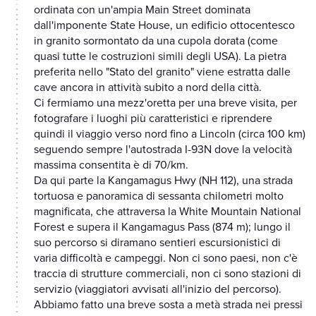
ordinata con un'ampia Main Street dominata
dall'imponente State House, un edificio ottocentesco
in granito sormontato da una cupola dorata (come
quasi tutte le costruzioni simili degli USA). La pietra
preferita nello "Stato del granito" viene estratta dalle
cave ancora in attività subito a nord della città.
Ci fermiamo una mezz'oretta per una breve visita, per
fotografare i luoghi più caratteristici e riprendere
quindi il viaggio verso nord fino a Lincoln (circa 100 km)
seguendo sempre l'autostrada I-93N dove la velocità
massima consentita è di 70/km.
Da qui parte la Kangamagus Hwy (NH 112), una strada
tortuosa e panoramica di sessanta chilometri molto
magnificata, che attraversa la White Mountain National
Forest e supera il Kangamagus Pass (874 m); lungo il
suo percorso si diramano sentieri escursionistici di
varia difficoltà e campeggi. Non ci sono paesi, non c'è
traccia di strutture commerciali, non ci sono stazioni di
servizio (viaggiatori avvisati all'inizio del percorso).
Abbiamo fatto una breve sosta a metà strada nei pressi