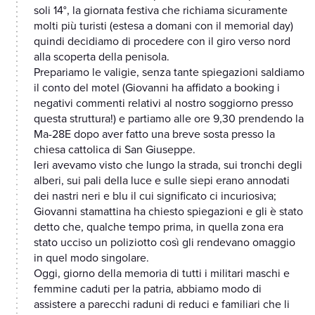
soli 14°, la giornata festiva che richiama sicuramente
molti più turisti (estesa a domani con il memorial day)
quindi decidiamo di procedere con il giro verso nord
alla scoperta della penisola.
Prepariamo le valigie, senza tante spiegazioni saldiamo
il conto del motel (Giovanni ha affidato a booking i
negativi commenti relativi al nostro soggiorno presso
questa struttura!) e partiamo alle ore 9,30 prendendo la
Ma-28E dopo aver fatto una breve sosta presso la
chiesa cattolica di San Giuseppe.
Ieri avevamo visto che lungo la strada, sui tronchi degli
alberi, sui pali della luce e sulle siepi erano annodati
dei nastri neri e blu il cui significato ci incuriosiva;
Giovanni stamattina ha chiesto spiegazioni e gli è stato
detto che, qualche tempo prima, in quella zona era
stato ucciso un poliziotto così gli rendevano omaggio
in quel modo singolare.
Oggi, giorno della memoria di tutti i militari maschi e
femmine caduti per la patria, abbiamo modo di
assistere a parecchi raduni di reduci e familiari che li