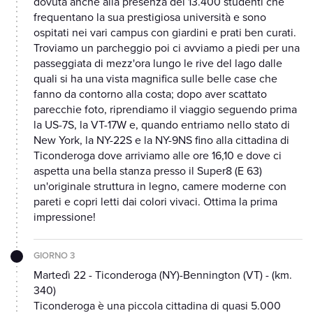
dovuta anche alla presenza dei 13.400 studenti che
frequentano la sua prestigiosa università e sono
ospitati nei vari campus con giardini e prati ben curati.
Troviamo un parcheggio poi ci avviamo a piedi per una
passeggiata di mezz'ora lungo le rive del lago dalle
quali si ha una vista magnifica sulle belle case che
fanno da contorno alla costa; dopo aver scattato
parecchie foto, riprendiamo il viaggio seguendo prima
la US-7S, la VT-17W e, quando entriamo nello stato di
New York, la NY-22S e la NY-9NS fino alla cittadina di
Ticonderoga dove arriviamo alle ore 16,10 e dove ci
aspetta una bella stanza presso il Super8 (E 63)
un'originale struttura in legno, camere moderne con
pareti e copri letti dai colori vivaci. Ottima la prima
impressione!
GIORNO 3
Martedì 22 - Ticonderoga (NY)-Bennington (VT) - (km.
340)
Ticonderoga è una piccola cittadina di quasi 5.000