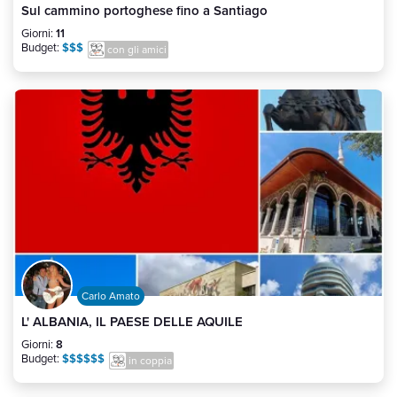
Sul cammino portoghese fino a Santiago
Giorni:
11
Budget:
$$$
con gli amici
Carlo Amato
L' ALBANIA, IL PAESE DELLE AQUILE
Giorni:
8
Budget:
$$$$$$
in coppia