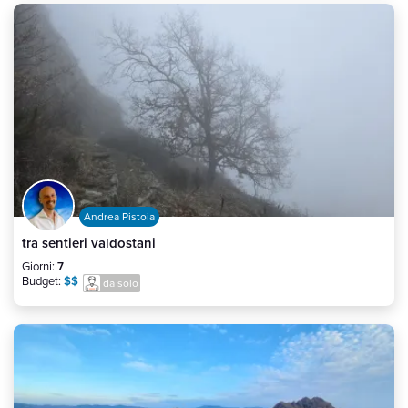
Andrea Pistoia
tra sentieri valdostani
Giorni:
7
Budget:
$$
da solo