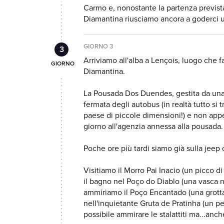
Carmo e, nonostante la partenza prevista
Diamantina riusciamo ancora a goderci
GIORNO 3
Arriviamo all'alba a Lençois, luogo che f
Diamantina.
La Pousada Dos Duendes, gestita da una 
fermata degli autobus (in realtà tutto s
paese di piccole dimensioni!) e non appe
giorno all'agenzia annessa alla pousada.
Poche ore più tardi siamo già sulla jeep c
Visitiamo il Morro Pai Inacio (un picco di
il bagno nel Poço do Diablo (una vasca n
ammiriamo il Poço Encantado (una grotta
nell'inquietante Gruta de Pratinha (un pe
possibile ammirare le stalattiti ma...anche 