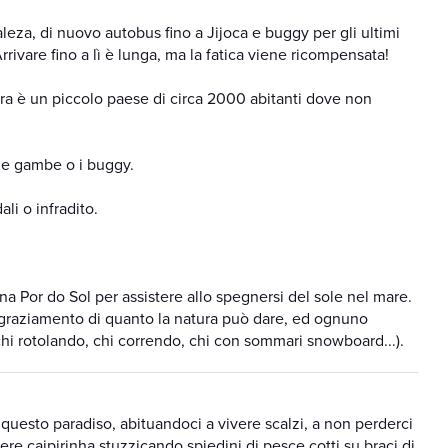
aleza, di nuovo autobus fino a Jijoca e buggy per gli ultimi
rrivare fino a lì è lunga, ma la fatica viene ricompensata!
ara è un piccolo paese di circa 2000 abitanti dove non
rie gambe o i buggy.
li o infradito.
na Por do Sol per assistere allo spegnersi del sole nel mare.
ngraziamento di quanto la natura può dare, ed ognuno
i rotolando, chi correndo, chi con sommari snowboard...).
 questo paradiso, abituandoci a vivere scalzi, a non perderci
bere caipirinha stuzzicando spiedini di pesce cotti su braci di