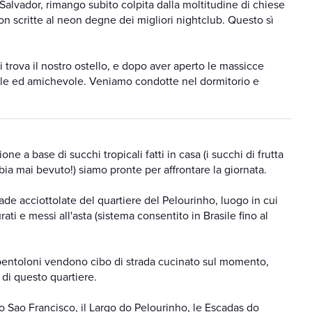
i Salvador, rimango subito colpita dalla moltitudine di chiese
on scritte al neon degne dei migliori nightclub. Questo sì
i trova il nostro ostello, e dopo aver aperto le massicce
ale ed amichevole. Veniamo condotte nel dormitorio e
ne a base di succhi tropicali fatti in casa (i succhi di frutta
bia mai bevuto!) siamo pronte per affrontare la giornata.
rade acciottolate del quartiere del Pelourinho, luogo in cui
ti e messi all'asta (sistema consentito in Brasile fino al
pentoloni vendono cibo di strada cucinato sul momento,
 di questo quartiere.
 Sao Francisco, il Largo do Pelourinho, le Escadas do