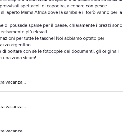
mprovvisati spettacoli di capoeira, a cenare con pesce
e all'aperto Mama Africa dove la samba e il forrò vanno per la
dine di pousade sparse per il paese, chiaramente i prezzi sono
 decisamente più elevati.
temazioni per tutte le tasche! Noi abbiamo optato per
azzo argentino.
e di portare con sè le fotocopie dei documenti, gli originali
in una zona sicura!
tra vacanza...
tra vacanza...
tra vacanza...