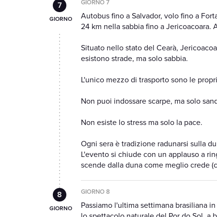
GIORNO 7
Autobus fino a Salvador, volo fino a Fort
24 km nella sabbia fino a Jericoacoara. A
Situato nello stato del Cearà, Jericoaco
esistono strade, ma solo sabbia.
L'unico mezzo di trasporto sono le prop
Non puoi indossare scarpe, ma solo sanda
Non esiste lo stress ma solo la pace.
Ogni sera è tradizione radunarsi sulla du
L'evento si chiude con un applauso a ri
scende dalla duna come meglio crede (ch
GIORNO 8
Passiamo l'ultima settimana brasiliana in
lo spettacolo naturale del Por do Sol, a 