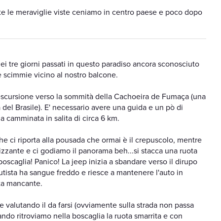
te le meraviglie viste ceniamo in centro paese e poco dopo
ei tre giorni passati in questo paradiso ancora sconosciuto
e scimmie vicino al nostro balcone.
escursione verso la sommità della Cachoeira de Fumaça (una
a del Brasile). E' necessario avere una guida e un pò di
a camminata in salita di circa 6 km.
he ci riporta alla pousada che ormai è il crepuscolo, mentre
rizzante e ci godiamo il panorama beh...si stacca una ruota
boscaglia! Panico! La jeep inizia a sbandare verso il dirupo
autista ha sangue freddo e riesce a mantenere l'auto in
ota mancante.
 valutando il da farsi (ovviamente sulla strada non passa
do ritroviamo nella boscaglia la ruota smarrita e con