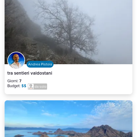
Andrea Pistoia
tra sentieri valdostani
Giorni:
7
Budget:
$$
da solo