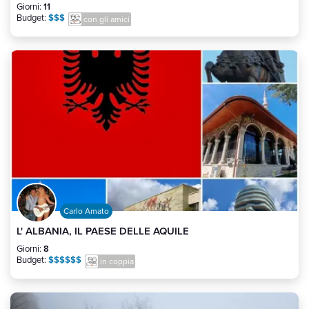
Giorni:
11
Budget:
$$$
con gli amici
Carlo Amato
L' ALBANIA, IL PAESE DELLE AQUILE
Giorni:
8
Budget:
$$$$$$
in coppia