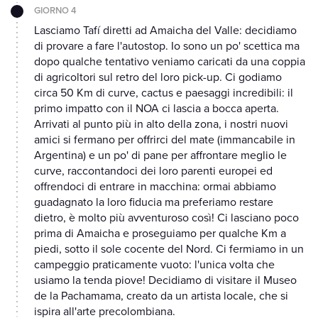
GIORNO 4
Lasciamo Tafí diretti ad Amaicha del Valle: decidiamo
di provare a fare l'autostop. Io sono un po' scettica ma
dopo qualche tentativo veniamo caricati da una coppia
di agricoltori sul retro del loro pick-up. Ci godiamo
circa 50 Km di curve, cactus e paesaggi incredibili: il
primo impatto con il NOA ci lascia a bocca aperta.
Arrivati al punto più in alto della zona, i nostri nuovi
amici si fermano per offrirci del mate (immancabile in
Argentina) e un po' di pane per affrontare meglio le
curve, raccontandoci dei loro parenti europei ed
offrendoci di entrare in macchina: ormai abbiamo
guadagnato la loro fiducia ma preferiamo restare
dietro, è molto più avventuroso così! Ci lasciano poco
prima di Amaicha e proseguiamo per qualche Km a
piedi, sotto il sole cocente del Nord. Ci fermiamo in un
campeggio praticamente vuoto: l'unica volta che
usiamo la tenda piove! Decidiamo di visitare il Museo
de la Pachamama, creato da un artista locale, che si
ispira all'arte precolombiana.