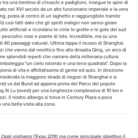
to tra una trentina di chioschi e padiglioni, insegue le spire di
ato nel XVI secolo da un alto funzionario imperiale e la vera
ing, posta al centro di un laghetto e raggiungibile tramite
) così fatti dato che gli spiriti maligni non sanno girare
tte artificiali e ricordano le cime le grotte e le gole del sud
 pesciolini rossi e piante di loto. Incredibile, ma su una
di 40 paesaggi naturali. Ultima tappa il museo di Shanghai.
 che vanno dal neolitico fino alla dinastia Qing, un arco di
e splendidi reperti che narrano della millenaria cultura
, simboleggia "un cielo rotondo e una terra quadrata". Dopo la
piena di vita e affollatissima di gente ed auto. In direzione
onsiderata la maggiore strada di negozi di Shanghai e si
 (est) va dal Bund ad appena prima del Parco del popolo
g Xi Lu (ovest) per una lunghezza complessiva di 10 km e
i. Il nostro albergo si trova in Century Plaza a poca
na bella visita alla zona.
. Oggi visitiamo l'Expo 2010 ma come principale obiettivo il