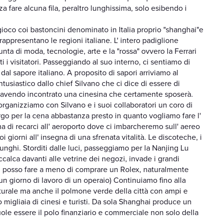
a fare alcuna fila, peraltro lunghissima, solo esibendo i
l gioco coi bastoncini denominato in Italia proprio "shanghai"e
appresentano le regioni italiane. L' intero padiglione
iunta di moda, tecnologie, arte e la "rossa" ovvero la Ferrari
tti i visitatori. Passeggiando al suo interno, ci sentiamo di
 dal sapore italiano. A proposito di sapori arriviamo al
usiastico dallo chief Silvano che ci dice di essere di
na avendo incontrato una cinesina che certamente sposerà.
rganizziamo con Silvano e i suoi collaboratori un coro di
bergo per la cena abbastanza presto in quanto vogliamo fare l'
ma di recarci all' aeroporto dove ci imbarcheremo sull' aereo
oi giorni all' insegna di una sfrenata vitalità. Le discoteche, i
unghi. Storditi dalle luci, passeggiamo per la Nanjing Lu
ccalca davanti alle vetrine dei negozi, invade i grandi
on posso fare a meno di comprare un Rolex, naturalmente
 un giorno di lavoro di un operaio) Continuiamo fino alla
ulturale ma anche il polmone verde della città con ampi e
 migliaia di cinesi e turisti. Da sola Shanghai produce un
uole essere il polo finanziario e commerciale non solo della