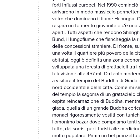
forti influssi europei. Nel 1990 cominciò
arrivarono in modo massiccio permettendo 
vetro che dominano il fiume Huangpu. Oggi
respira un fermento giovanile e c'è una 
aperti. Tutti aspetti che rendono Shanghai 
Bund, il lungofiume che fiancheggia la riv
delle concessioni straniere. Di fronte, s
una volta il quartiere più povero della ci
abitata), oggi è definita una zona economi
sviluppata una foresta di grattacieli tra i
televisione alta 457 mt. Da tanta moder
a visitare il tempio del Buddha di Giada 
nord-occidentale della città. Come mi se
del tempio la sagoma di un grattacielo 
ospita reincarnazione di Buddha, mentre
giada, quella di un grande Buddha coric
monaci rigorosamente vestiti con tuniche
l'omonimo bazar dove compriamo tanti so
tutto, dai sorrisi per i turisti alle medici
molto popolare. Prima un bel pranzetto e p