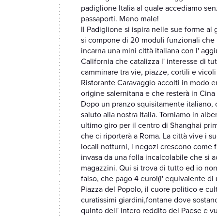
padiglione Italia al quale accediamo senz
passaporti. Meno male!
Il Padiglione si ispira nelle sue forme a
si compone di 20 moduli funzionali che r
incarna una mini città italiana con l' agg
California che catalizza l' interesse di tu
camminare tra vie, piazze, cortili e vicoli
Ristorante Caravaggio accolti in modo ent
origine salernitana e che resterà in Ci
Dopo un pranzo squisitamente italiano, o
saluto alla nostra Italia. Torniamo in al
ultimo giro per il centro di Shanghai pri
che ci riporterà a Roma. La città vive i su
locali notturni, i negozi crescono come f
invasa da una folla incalcolabile che si a
magazzini. Qui si trova di tutto ed io n
falso, che pago 4 euro!(l' equivalente di
Piazza del Popolo, il cuore politico e c
curatissimi giardini,fontane dove sostano
quinto dell' intero reddito del Paese e v