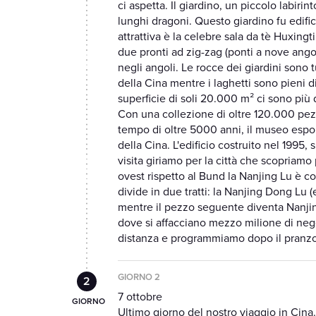
ci aspetta. Il giardino, un piccolo labirin
lunghi dragoni. Questo giardino fu edific
attrattiva è la celebre sala da tè Huxingt
due pronti ad zig-zag (ponti a nove angoli
negli angoli. Le rocce dei giardini sono tu
della Cina mentre i laghetti sono pieni di
superficie di soli 20.000 m² ci sono più 
Con una collezione di oltre 120.000 pezzi
tempo di oltre 5000 anni, il museo espon
della Cina. L'edificio costruito nel 1995
visita giriamo per la città che scopriamo 
ovest rispetto al Bund la Nanjing Lu è c
divide in due tratti: la Nanjing Dong Lu
mentre il pezzo seguente diventa Nanjin
dove si affacciano mezzo milione di negoz
distanza e programmiamo dopo il pranzo u
GIORNO 2
7 ottobre
Ultimo giorno del nostro viaggio in Cina