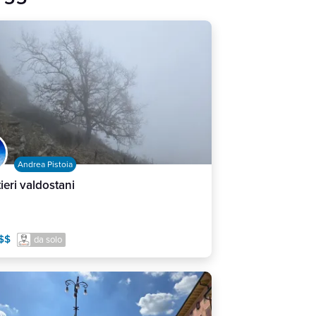
Andrea Pistoia
tieri valdostani
$$
da solo