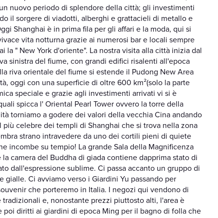
 un nuovo periodo di splendore della città; gli investimenti
il sorgere di viadotti, alberghi e grattacieli di metallo e
 Shanghai è in prima fila per gli affari e la moda, qui si
vivace vita notturna grazie ai numerosi bar e locali sempre
la " New York d'oriente". La nostra visita alla città inizia dal
a sinistra del fiume, con grandi edifici risalenti all'epoca
ulla riva orientale del fiume si estende il Pudong New Area
ttà, oggi con una superficie di oltre 600 km²(solo la parte
ca speciale e grazie agli investimenti arrivati vi si è
 quali spicca l' Oriental Pearl Tower ovvero la torre della
nità torniamo a godere dei valori della vecchia Cina andando
il più celebre dei templi di Shanghai che si trova nella zona
mbra strano intravedere da uno dei cortili pieni di quiete
che incombe su tempio! La grande Sala della Magnificenza
 la camera del Buddha di giada contiene dapprima stato di
ato dall'espressione sublime. Ci passa accanto un gruppo di
 gialle. Ci avviamo verso i Giardini Yu passando per
uvenir che porteremo in Italia. I negozi qui vendono di
ne tradizionali e, nonostante prezzi piuttosto alti, l'area è
oi diritti ai giardini di epoca Ming per il bagno di folla che