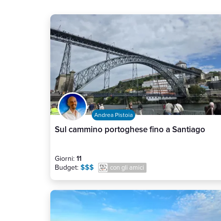
Andrea Pistoia
Sul cammino portoghese fino a Santiago
Giorni:
11
$$$
Budget:
con gli amici