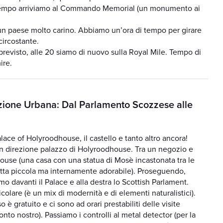
e tempo arriviamo al Commando Memorial (un monumento ai
un paese molto carino. Abbiamo un’ora di tempo per girare
circostante.
revisto, alle 20 siamo di nuovo sulla Royal Mile. Tempo di
ire.
zione Urbana: Dal Parlamento Scozzese alle
alace of Holyroodhouse, il castello e tanto altro ancora!
n direzione palazzo di Holyroodhouse. Tra un negozio e
ouse (una casa con una statua di Mosè incastonata tra le
setta piccola ma internamente adorabile). Proseguendo,
amo davanti il Palace e alla destra lo Scottish Parlament.
olare (è un mix di modernità e di elementi naturalistici).
 è gratuito e ci sono ad orari prestabiliti delle visite
to nostro). Passiamo i controlli al metal detector (per la