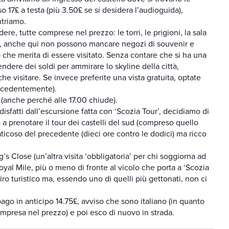
o 17£ a testa (più 3.50£ se si desidera l’audioguida),
triamo.
ere, tutte comprese nel prezzo: le torri, le prigioni, la sala
, anche qui non possono mancare negozi di souvenir e
o che merita di essere visitato. Senza contare che si ha una
ndere dei soldi per ammirare lo skyline della città,
che visitare. Se invece preferite una vista gratuita, optate
precedentemente).
(anche perché alle 17.00 chiude).
isfatti dall’escursione fatta con ‘Scozia Tour’, decidiamo di
a prenotare il tour dei castelli del sud (compreso quello
ticoso del precedente (dieci ore contro le dodici) ma ricco
’s Close (un’altra visita ‘obbligatoria’ per chi soggiorna ad
al Mile, più o meno di fronte al vicolo che porta a ‘Scozia
giro turistico ma, essendo uno di quelli più gettonati, non ci
ago in anticipo 14.75£, avviso che sono italiano (in quanto
mpresa nel prezzo) e poi esco di nuovo in strada.