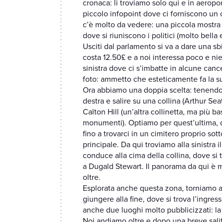
cronaca: li troviamo solo qui e in aeropor
piccolo infopoint dove ci forniscono un o
c’è molto da vedere: una piccola mostra al
dove si riuniscono i politici (molto bella
Usciti dal parlamento si va a dare una s
costa 12.50£ e a noi interessa poco e ni
sinistra dove ci s’imbatte in alcune canc
foto: ammetto che esteticamente fa la su
Ora abbiamo una doppia scelta: tenendo 
destra e salire su una collina (Arthur Sea
Calton Hill (un’altra collinetta, ma più b
monumenti). Optiamo per quest’ultima, 
fino a trovarci in un cimitero proprio sot
principale. Da qui troviamo alla sinistra
conduce alla cima della collina, dove s
a Dugald Stewart. Il panorama da qui è mol
oltre.
Esplorata anche questa zona, torniamo al
giungere alla fine, dove si trova l’ingress
anche due luoghi molto pubblicizzati: l
Noi andiamo oltre e dopo una breve salita