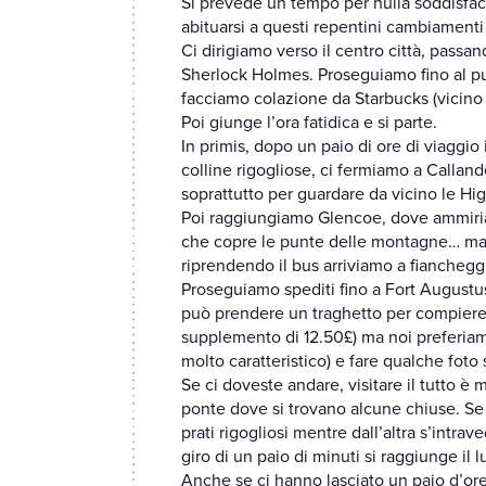
Si prevede un tempo per nulla soddisfac
abituarsi a questi repentini cambiament
Ci dirigiamo verso il centro città, passan
Sherlock Holmes. Proseguiamo fino al punt
facciamo colazione da Starbucks (vicino a
Poi giunge l’ora fatidica e si parte.
In primis, dopo un paio di ore di viaggio
colline rigogliose, ci fermiamo a Calland
soprattutto per guardare da vicino le Hi
Poi raggiungiamo Glencoe, dove ammiria
che copre le punte delle montagne… ma 
riprendendo il bus arriviamo a fiancheggi
Proseguiamo spediti fino a Fort Augustus
può prendere un traghetto per compiere 
supplemento di 12.50£) ma noi preferiamo
molto caratteristico) e fare qualche foto
Se ci doveste andare, visitare il tutto è
ponte dove si trovano alcune chiuse. Se 
prati rigogliosi mentre dall’altra s’intra
giro di un paio di minuti si raggiunge il 
Anche se ci hanno lasciato un paio d’ore