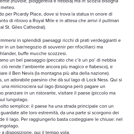
ente (nuvole, pioggerella e nebbia) ma in Scozia bisogna
i meteo.
do per Picardy Place, dove si trova la statua in onore di
o di ritrovo a Royal Mile e in attesa che arrivi il pullman
l St. Giles Cathedral).
 immersi in splendidi paesaggi ricchi di prati verdeggianti e
er in un bar/negozio di souvenir per rifocillarci ma
ghlander, buffe mucche scozzesi.
mo un bel paesaggio (peccato che c’è un po’ di nebbia
ciò rende l’ambiente ancora più magico e fiabesco), e
are il Ben Nevis (la montagna più alta della nazione).
, un adorabile paesino che dà sul lago di Lock Ness. Qui si
una minicrociera sul lago (bisogna però pagare un
 pranzare in un ristorante, visitare il paese (piccolo ma
 sul lungolago.
 molto semplice: il paese ha una strada principale con un
guardate alle loro estremità, da una parte si scorgono dei
vede il lago. Per raggiungerlo basta costeggiare le chiuse: nel
lungolago.
 a disposizione, qui il tempo vola.