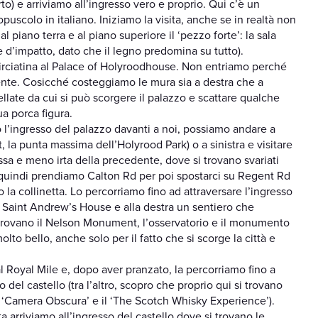
to) e arriviamo all’ingresso vero e proprio. Qui c’è un
puscolo in italiano. Iniziamo la visita, anche se in realtà non
 piano terra e al piano superiore il ‘pezzo forte’: la sala
 e d’impatto, dato che il legno predomina su tutto).
birciatina al Palace of Holyroodhouse. Non entriamo perché
ente. Cosicché costeggiamo le mura sia a destra che a
ellate da cui si può scorgere il palazzo e scattare qualche
a porca figura.
l’ingresso del palazzo davanti a noi, possiamo andare a
t, la punta massima dell’Holyrood Park) o a sinistra e visitare
assa e meno irta della precedente, dove si trovano svariati
quindi prendiamo Calton Rd per poi spostarci su Regent Rd
to la collinetta. Lo percorriamo fino ad attraversare l’ingresso
 il Saint Andrew’s House e alla destra un sentiero che
i trovano il Nelson Monument, l’osservatorio e il monumento
to bello, anche solo per il fatto che si scorge la città e
 Royal Mile e, dopo aver pranzato, la percorriamo fino a
o del castello (tra l’altro, scopro che proprio qui si trovano
a ‘Camera Obscura’ e il ‘The Scotch Whisky Experience’).
 arriviamo all’ingresso del castello dove si trovano le