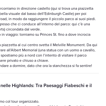
corriamo in direzione castello (qui si trova una piazzetta
lla visuale dal basso dell’Edinburgh Castle) per poi
ad, in modo da raggiungere il piccolo parco ai suoi piedi.
ingresso che ci conduce all’interno del parco: qui c’è una
rts) circondata dal verde.
 in viaggio: torniamo su Princes St. fino a dove incrocia
piazzetta al cui centro svetta il Melville Monument. Da qui
vare all’Albert Memorial (una statua con un uomo a cavallo,
i spostiamo più a nord con l’intento di visitare il parco
re privato e chiuso a chiave.
ndare a dormire, dato che ora la stanchezza si fa sentire!
nelle Highlands: Tra Paesaggi Fiabeschi e il
amo col tour organizzato.