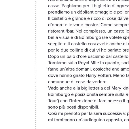
casse. Paghiamo per il biglietto d’ingress
prendiamo un dépliant omaggio e poi en
Il castello è grande e ricco di cose da ved
d’onore e le varie mostre. Come sempre
ristoranti/bar. Nel complesso, un castell
bella visuale di Edimburgo (se volete spe
scegliete il castello così avete anche di 
per le due colline di cui vi ho parlato 
Dopo un paio d’ore usciamo dal castello 
Torniamo sulla Royal Mile in quanto, sodd
farne un’altra domani, cosicché andiamo 
dove hanno girato Harry Potter). Meno fa
comunque di cose da vedere.
Vado anche alla biglietteria del Mary king
Edimburgo e posizionata sempre sulla Roy
Tour’) con l’intenzione di fare adesso il 
sono più posti disponibili.
Così mi prenoto per la sera successiva: p
mi forniranno un’audioguida apposta, co