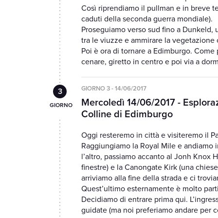
Così riprendiamo il pullman e in brev
caduti della seconda guerra mondiale).
Proseguiamo verso sud fino a Dunkeld, 
tra le viuzze e ammirare la vegetazione 
Poi è ora di tornare a Edimburgo. Come p
cenare, giretto in centro e poi via a dorm
GIORNO 3 - 14/06/2017
Mercoledì 14/06/2017 - Esplora
Colline di Edimburgo
Oggi resteremo in città e visiteremo il P
Raggiungiamo la Royal Mile e andiamo i
l’altro, passiamo accanto al Jonh Knox H
finestre) e la Canongate Kirk (una chie
arriviamo alla fine della strada e ci trovi
Quest’ultimo esternamente è molto partic
Decidiamo di entrare prima qui. L’ingresso
guidate (ma noi preferiamo andare per con