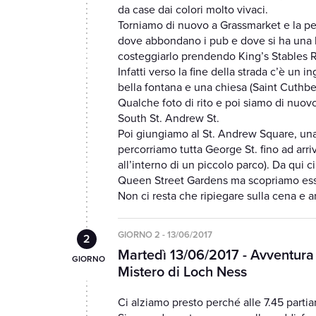
da case dai colori molto vivaci.
Torniamo di nuovo a Grassmarket e la per
dove abbondano i pub e dove si ha una be
costeggiarlo prendendo King’s Stables Ro
Infatti verso la fine della strada c’è un 
bella fontana e una chiesa (Saint Cuthbe
Qualche foto di rito e poi siamo di nuovo
South St. Andrew St.
Poi giungiamo al St. Andrew Square, una 
percorriamo tutta George St. fino ad arri
all’interno di un piccolo parco). Da qui c
Queen Street Gardens ma scopriamo esse
Non ci resta che ripiegare sulla cena e a
GIORNO 2 - 13/06/2017
Martedì 13/06/2017 - Avventura 
Mistero di Loch Ness
Ci alziamo presto perché alle 7.45 parti