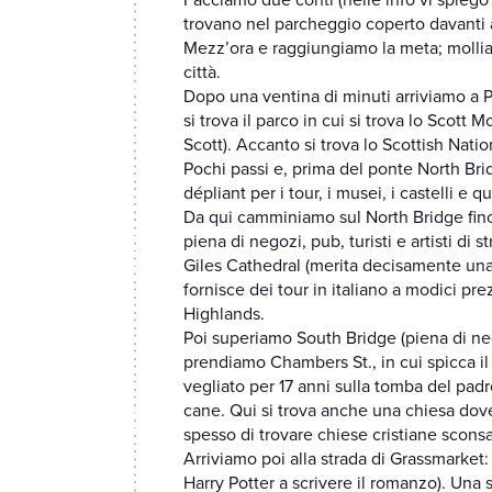
Facciamo due conti (nelle info vi spiego 
trovano nel parcheggio coperto davanti a
Mezz’ora e raggiungiamo la meta; molliam
città.
Dopo una ventina di minuti arriviamo a P
si trova il parco in cui si trova lo Scot
Scott). Accanto si trova lo Scottish Natio
Pochi passi e, prima del ponte North Bri
dépliant per i tour, i musei, i castelli e 
Da qui camminiamo sul North Bridge fino 
piena di negozi, pub, turisti e artisti di 
Giles Cathedral (merita decisamente una v
fornisce dei tour in italiano a modici pr
Highlands.
Poi superiamo South Bridge (piena di nego
prendiamo Chambers St., in cui spicca il
vegliato per 17 anni sulla tomba del padr
cane. Qui si trova anche una chiesa dove
spesso di trovare chiese cristiane sconsa
Arriviamo poi alla strada di Grassmarket:
Harry Potter a scrivere il romanzo). Una su