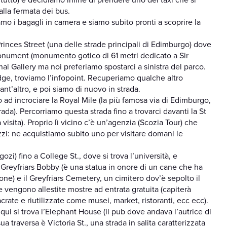
tutto) e decidiamo infine di prendere uno dei taxi che si
lla fermata dei bus.
o i bagagli in camera e siamo subito pronti a scoprire la
rinces Street (una delle strade principali di Edimburgo) dove
t Monument (monumento gotico di 61 metri dedicato a Sir
nal Gallery ma noi preferiamo spostarci a sinistra del parco.
dge, troviamo l’infopoint. Recuperiamo qualche altro
quant’altro, e poi siamo di nuovo in strada.
ad incrociare la Royal Mile (la più famosa via di Edimburgo,
strada). Percorriamo questa strada fino a trovarci davanti la St
isita). Proprio lì vicino c’è un’agenzia (Scozia Tour) che
ezzi: ne acquistiamo subito uno per visitare domani le
zi) fino a College St., dove si trova l’università, e
 Greyfriars Bobby (è una statua in onore di un cane che ha
one) e il Greyfriars Cemetery, un cimitero dov’è sepolto il
 vengono allestite mostre ad entrata gratuita (capiterà
crate e riutilizzate come musei, market, ristoranti, ecc ecc).
 qui si trova l’Elephant House (il pub dove andava l’autrice di
a traversa è Victoria St., una strada in salita caratterizzata