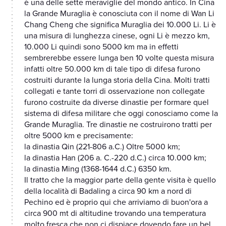
è una delle sette meraviglie del mondo antico. In Cina
la Grande Muraglia è conosciuta con il nome di Wan Li
Chang Cheng che significa Muraglia dei 10.000 Li. Li è
una misura di lunghezza cinese, ogni Li è mezzo km,
10.000 Li quindi sono 5000 km ma in effetti
sembrerebbe essere lunga ben 10 volte questa misura
infatti oltre 50.000 km di tale tipo di difesa furono
costruiti durante la lunga storia della Cina. Molti tratti
collegati e tante torri di osservazione non collegate
furono costruite da diverse dinastie per formare quel
sistema di difesa militare che oggi conosciamo come la
Grande Muraglia. Tre dinastie ne costruirono tratti per
oltre 5000 km e precisamente:
la dinastia Qin (221-806 a.C.) Oltre 5000 km;
la dinastia Han (206 a. C.-220 d.C.) circa 10.000 km;
la dinastia Ming (1368-1644 d.C.) 6350 km.
Il tratto che la maggior parte della gente visita è quello
della località di Badaling a circa 90 km a nord di
Pechino ed è proprio qui che arriviamo di buon'ora a
circa 900 mt di altitudine trovando una temperatura
molto fresca che non ci dispiace dovendo fare un bel