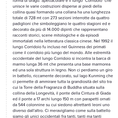
forma di drago. Spettacolare è il lungo "Corridoio" che
unisce le varie costruzioni disperse ai piedi della
collina quasi formando una collana ha una lunghezza
totale di 728 mt con 273 sezioni interrotte da quattro
padiglioni che simboleggiano le quattro stagioni ed e
decorato da più di 14.000 dipinti che rappresentano
racconti storici, scene mitologiche e da episodi
immortalati nella letteratura classica cinese. Nel 1992 il
lungo Corridoio fu incluso nel Guinness dei primati
come il corridoio più lungo del mondo. Alle estremità
occidentale del lungo Corridoio si incontra la barca di
marmo lunga 36 mt che presenta una base marmorea
ed una sola struttura in legno. Non ci perdiamo un giro
in battello, riccamente decorato, sul lago Kunming che
ci permette di ammirare tutta la grandiosità del sito tra
cui la Torre della Fragranza di Buddha situata sulla
collina della Longevità, il ponte della Cintura di Giada
ed il ponte a 17 archi lungo 150 m con parapetti ornati
da 544 colonnine su cui siedono altrettanti leoni uno
diverso dall'altro. Ci meravigliamo come sulla battello
siamo gli unici occidentali fra tanti, tanti ma tanti