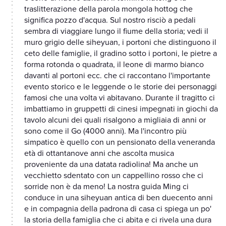
traslitterazione della parola mongola hottog che
significa pozzo d'acqua. Sul nostro risciò a pedali
sembra di viaggiare lungo il fiume della storia; vedi il
muro grigio delle siheyuan, i portoni che distinguono il
ceto delle famiglie, il gradino sotto i portoni, le pietre a
forma rotonda o quadrata, il leone di marmo bianco
davanti al portoni ecc. che ci raccontano l'importante
evento storico e le leggende o le storie dei personaggi
famosi che una volta vi abitavano. Durante il tragitto ci
imbattiamo in gruppetti di cinesi impegnati in giochi da
tavolo alcuni dei quali risalgono a migliaia di anni or
sono come il Go (4000 anni). Ma l'incontro più
simpatico è quello con un pensionato della veneranda
età di ottantanove anni che ascolta musica
proveniente da una datata radiolina! Ma anche un
vecchietto sdentato con un cappellino rosso che ci
sorride non è da meno! La nostra guida Ming ci
conduce in una siheyuan antica di ben duecento anni
e in compagnia della padrona di casa ci spiega un po'
la storia della famiglia che ci abita e ci rivela una dura