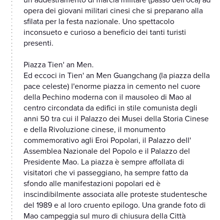
un addestramento di marcia militare (passo dell'oca) ad
opera dei giovani militari cinesi che si preparano alla
sfilata per la festa nazionale. Uno spettacolo
inconsueto e curioso a beneficio dei tanti turisti
presenti.
Piazza Tien' an Men.
Ed eccoci in Tien' an Men Guangchang (la piazza della
pace celeste) l'enorme piazza in cemento nel cuore
della Pechino moderna con il mausoleo di Mao al
centro circondata da edifici in stile comunista degli
anni 50 tra cui il Palazzo dei Musei della Storia Cinese
e della Rivoluzione cinese, il monumento
commemorativo agli Eroi Popolari, il Palazzo dell'
Assemblea Nazionale del Popolo e il Palazzo del
Presidente Mao. La piazza è sempre affollata di
visitatori che vi passeggiano, ha sempre fatto da
sfondo alle manifestazioni popolari ed è
inscindibilmente associata alle proteste studentesche
del 1989 e al loro cruento epilogo. Una grande foto di
Mao campeggia sul muro di chiusura della Città