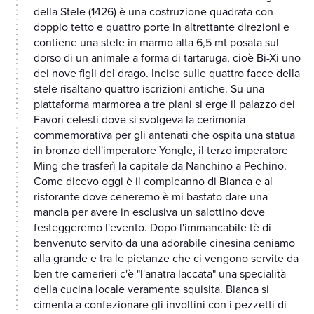
della Stele (1426) è una costruzione quadrata con
doppio tetto e quattro porte in altrettante direzioni e
contiene una stele in marmo alta 6,5 mt posata sul
dorso di un animale a forma di tartaruga, cioè Bi-Xi uno
dei nove figli del drago. Incise sulle quattro facce della
stele risaltano quattro iscrizioni antiche. Su una
piattaforma marmorea a tre piani si erge il palazzo dei
Favori celesti dove si svolgeva la cerimonia
commemorativa per gli antenati che ospita una statua
in bronzo dell'imperatore Yongle, il terzo imperatore
Ming che trasferì la capitale da Nanchino a Pechino.
Come dicevo oggi è il compleanno di Bianca e al
ristorante dove ceneremo è mi bastato dare una
mancia per avere in esclusiva un salottino dove
festeggeremo l'evento. Dopo l'immancabile tè di
benvenuto servito da una adorabile cinesina ceniamo
alla grande e tra le pietanze che ci vengono servite da
ben tre camerieri c'è "l'anatra laccata" una specialità
della cucina locale veramente squisita. Bianca si
cimenta a confezionare gli involtini con i pezzetti di