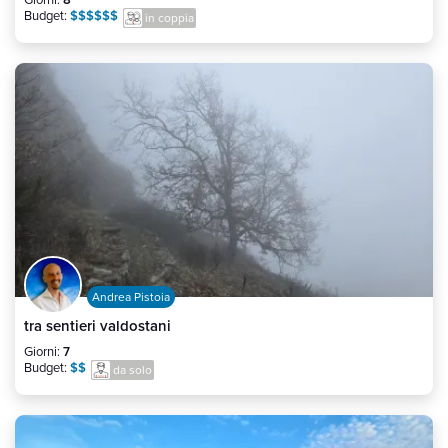
Giorni:
8
Budget:
$$$$$$
in coppia
Andrea Pistoia
tra sentieri valdostani
Giorni:
7
Budget:
$$
da solo