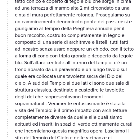
tetto conico e coperto di tegole blu che sorge in cima
ad una terrazza di marmo alta 2 mt circondato da una
cinta di mura perfettamente rotonda. Proseguiamo su
un camminamento denominato ponte dei passi rossi e
giungiamo al Tempio della Preghiera annuale per il
buon raccolto, costruito completamente in legno e
composto di una serie di architrave e listelli tutti fatti
ad incastro senza usare neppure un chiodo, con il tetto
a forma di cono con tripla gronda e ricoperto da tegole
blu. Sull'altare centrale all'interno del tempio, c'è un
trono riparato da un paravento e un lungo tavolo sul
quale era collocata una tavoletta sacra del Dio del
cielo. A sud del Tempio ai due lati ci sono due sale di
struttura classica, destinate a custodire le tavolette
degli dei che rappresentavano fenomeni
soprannaturali. Veramente entusiasmante è stata la
visita del Tempio: è il primo impatto con architetture
completamente diverse da quelle alle quali siamo
abituati ed inseriti in spazi di verde ottimamente curati
che incorniciano questa magnifica opera. Lasciamo il
sito del Tempio del Cielo e nelle vicinanze ci