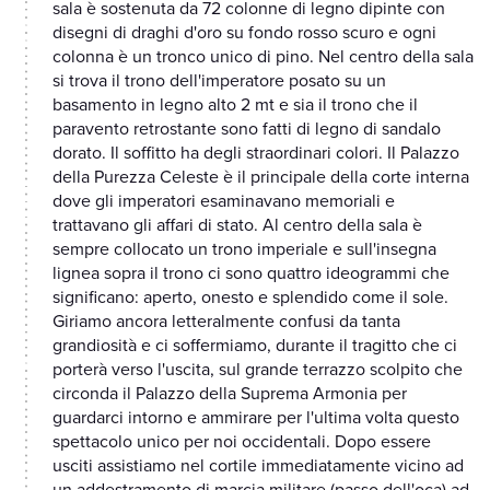
sala è sostenuta da 72 colonne di legno dipinte con
disegni di draghi d'oro su fondo rosso scuro e ogni
colonna è un tronco unico di pino. Nel centro della sala
si trova il trono dell'imperatore posato su un
basamento in legno alto 2 mt e sia il trono che il
paravento retrostante sono fatti di legno di sandalo
dorato. Il soffitto ha degli straordinari colori. Il Palazzo
della Purezza Celeste è il principale della corte interna
dove gli imperatori esaminavano memoriali e
trattavano gli affari di stato. Al centro della sala è
sempre collocato un trono imperiale e sull'insegna
lignea sopra il trono ci sono quattro ideogrammi che
significano: aperto, onesto e splendido come il sole.
Giriamo ancora letteralmente confusi da tanta
grandiosità e ci soffermiamo, durante il tragitto che ci
porterà verso l'uscita, sul grande terrazzo scolpito che
circonda il Palazzo della Suprema Armonia per
guardarci intorno e ammirare per l'ultima volta questo
spettacolo unico per noi occidentali. Dopo essere
usciti assistiamo nel cortile immediatamente vicino ad