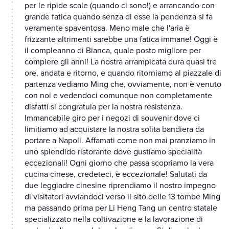
per le ripide scale (quando ci sono!) e arrancando con
grande fatica quando senza di esse la pendenza si fa
veramente spaventosa. Meno male che l'aria è
frizzante altrimenti sarebbe una fatica immane! Oggi è
il compleanno di Bianca, quale posto migliore per
compiere gli anni! La nostra arrampicata dura quasi tre
ore, andata e ritorno, e quando ritorniamo al piazzale di
partenza vediamo Ming che, ovviamente, non è venuto
con noi e vedendoci comunque non completamente
disfatti si congratula per la nostra resistenza.
Immancabile giro per i negozi di souvenir dove ci
limitiamo ad acquistare la nostra solita bandiera da
portare a Napoli. Affamati come non mai pranziamo in
uno splendido ristorante dove gustiamo specialità
eccezionali! Ogni giorno che passa scopriamo la vera
cucina cinese, credeteci, è eccezionale! Salutati da
due leggiadre cinesine riprendiamo il nostro impegno
di visitatori avviandoci verso il sito delle 13 tombe Ming
ma passando prima per Li Heng Tang un centro statale
specializzato nella coltivazione e la lavorazione di