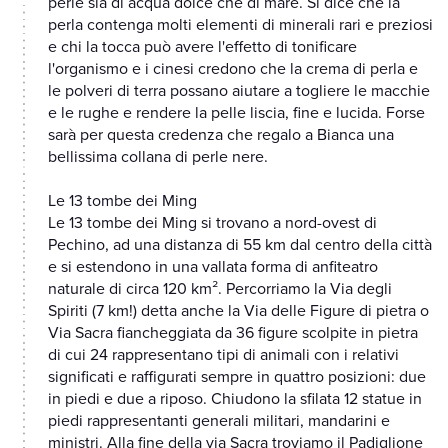
perle sia di acqua dolce che di mare. Si dice che la
perla contenga molti elementi di minerali rari e preziosi
e chi la tocca può avere l'effetto di tonificare
l'organismo e i cinesi credono che la crema di perla e
le polveri di terra possano aiutare a togliere le macchie
e le rughe e rendere la pelle liscia, fine e lucida. Forse
sarà per questa credenza che regalo a Bianca una
bellissima collana di perle nere.
Le 13 tombe dei Ming
Le 13 tombe dei Ming si trovano a nord-ovest di
Pechino, ad una distanza di 55 km dal centro della città
e si estendono in una vallata forma di anfiteatro
naturale di circa 120 km². Percorriamo la Via degli
Spiriti (7 km!) detta anche la Via delle Figure di pietra o
Via Sacra fiancheggiata da 36 figure scolpite in pietra
di cui 24 rappresentano tipi di animali con i relativi
significati e raffigurati sempre in quattro posizioni: due
in piedi e due a riposo. Chiudono la sfilata 12 statue in
piedi rappresentanti generali militari, mandarini e
ministri. Alla fine della via Sacra troviamo il Padiglione