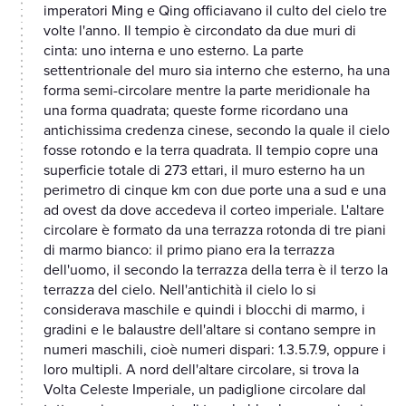
imperatori Ming e Qing officiavano il culto del cielo tre
volte l'anno. Il tempio è circondato da due muri di
cinta: uno interna e uno esterno. La parte
settentrionale del muro sia interno che esterno, ha una
forma semi-circolare mentre la parte meridionale ha
una forma quadrata; queste forme ricordano una
antichissima credenza cinese, secondo la quale il cielo
fosse rotondo e la terra quadrata. Il tempio copre una
superficie totale di 273 ettari, il muro esterno ha un
perimetro di cinque km con due porte una a sud e una
ad ovest da dove accedeva il corteo imperiale. L'altare
circolare è formato da una terrazza rotonda di tre piani
di marmo bianco: il primo piano era la terrazza
dell'uomo, il secondo la terrazza della terra è il terzo la
terrazza del cielo. Nell'antichità il cielo lo si
considerava maschile e quindi i blocchi di marmo, i
gradini e le balaustre dell'altare si contano sempre in
numeri maschili, cioè numeri dispari: 1.3.5.7.9, oppure i
loro multipli. A nord dell'altare circolare, si trova la
Volta Celeste Imperiale, un padiglione circolare dal