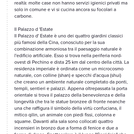
realtà: molte case non hanno servizi igienici privati ma
solo in comune e vi si cucina ancora su focolari a
carbone.
Il Palazzo d 'Estate
Il Palazzo d' Estate è uno dei quattro giardini classici
più famosi della Cina, conosciuto per la sua
combinazione armoniosa tra il paesaggio naturale è
l'edificio artificiale. Esso si trova nella periferia nord-
ovest di Pechino e dista 25 km dal centro della città. La
residenza imperiale è ordinata come un microcosmo
naturale, con colline (shan) e specchi d'acqua (shui)
che creano un ambiente naturale completato da ponti,
templi, sentieri e palazzi. Appena oltrepassata la porta
orientale si trova il palazzo della benevolenza e della
longevità che tra le statue bronzee di fronte neanche
una che raffigura il simbolo della virtù confuciana, il
mitico qilin, un animale con piedi fissi, colonna e
squame. Davanti alla sala sono collocati quattro
incensieri in bronzo due a forma di fenice e due a