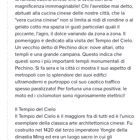
magnificenza inimmaginabile! Chi l'avrebbe mai detto,
abituati alla cucina cinese delle nostre città, che la
"vera cucina cinese" non si limita ai nidi di rondine o al
gelato cotto ma spazia in gusti particolari quali il
piccante, l'agro, il dolce variando da zona a zona. Il
pomeriggio è dedicato alla visita del Tempio del Cielo.
Un vecchio detto di Pechino dice: nove altari, otto
templi e una grande campana. Questo indica che
questi sono i più importanti templi monumentali di
Pechino. Si fa sera e la città ci mostra il suo aspetto di
metropoli con lo splendore dei suoi edifici
ultramoderni e purtroppo col suo caotico traffico
spesso paralizzato! Per fortuna una cosa positiva: le
moto ed i ciclomotori sono rigorosamente elettrici!
Il Tempio del Cielo
Il Tempio del Cielo è il maggiore fra di tutti ed è l'unico
esemplare della classica arte architettonica cinese. Fu
costruito nel 1420 dal terzo imperatore Yongle della
dinastia Ming ed era un luogo sacro in cui gli