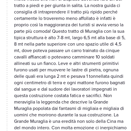
tratto a piedi e per giunta in salita. La nostra guida ci
consiglia di intraprendere il tratto più ripido perché
certamente lo troveremo meno affollato è infatti è
proprio così la maggioranza dei turisti si avvia verso la
parte più comoda! Questo tratto di Muraglia con la sua
tipica struttura è alto 7-8 mt, largo 6,5 mt alla base di 5,
8 mt nella parte superiore con uno spazio utile di 4,5
mt, dove poteva passare un carro trainato da cinque
cavalli affiancati o potevano camminare 10 soldati
allineati su un fianco. Leve e altri strumenti primitivi
furono usati per muovere le lastre di pietra, ognuna
delle quali era lunga 2 mt e pesava 1 tonnellata quindi
ogni centimetro di terra e ogni mattone furono bagnati
dal sangue e dal sudore dei lavoratori impegnati in
questa costruzione costata fatica e sacrifici. Non
meraviglia la leggenda che descrive la Grande
Muraglia popolata dai fantasmi di migliaia e migliaia di
uomini che morirono durante la sua costruzione. La
Grande Muraglia è una eredità non solo della Cina ma
del mondo intero. Con molta emozione ci inerpichiamo