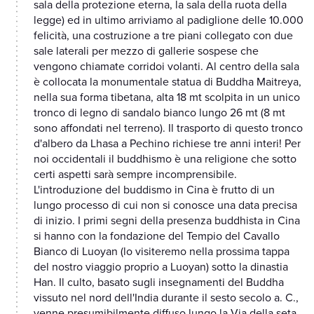
sala della protezione eterna, la sala della ruota della
legge) ed in ultimo arriviamo al padiglione delle 10.000
felicità, una costruzione a tre piani collegato con due
sale laterali per mezzo di gallerie sospese che
vengono chiamate corridoi volanti. Al centro della sala
è collocata la monumentale statua di Buddha Maitreya,
nella sua forma tibetana, alta 18 mt scolpita in un unico
tronco di legno di sandalo bianco lungo 26 mt (8 mt
sono affondati nel terreno). Il trasporto di questo tronco
d'albero da Lhasa a Pechino richiese tre anni interi! Per
noi occidentali il buddhismo è una religione che sotto
certi aspetti sarà sempre incomprensibile.
L'introduzione del buddismo in Cina è frutto di un
lungo processo di cui non si conosce una data precisa
di inizio. I primi segni della presenza buddhista in Cina
si hanno con la fondazione del Tempio del Cavallo
Bianco di Luoyan (lo visiteremo nella prossima tappa
del nostro viaggio proprio a Luoyan) sotto la dinastia
Han. Il culto, basato sugli insegnamenti del Buddha
vissuto nel nord dell'India durante il sesto secolo a. C.,
venne presumibilmente diffuso lungo la Via della seta