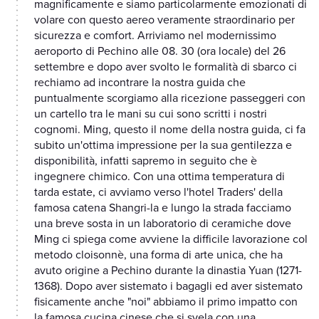
magnificamente e siamo particolarmente emozionati di
volare con questo aereo veramente straordinario per
sicurezza e comfort. Arriviamo nel modernissimo
aeroporto di Pechino alle 08. 30 (ora locale) del 26
settembre e dopo aver svolto le formalità di sbarco ci
rechiamo ad incontrare la nostra guida che
puntualmente scorgiamo alla ricezione passeggeri con
un cartello tra le mani su cui sono scritti i nostri
cognomi. Ming, questo il nome della nostra guida, ci fa
subito un'ottima impressione per la sua gentilezza e
disponibilità, infatti sapremo in seguito che è
ingegnere chimico. Con una ottima temperatura di
tarda estate, ci avviamo verso l'hotel Traders' della
famosa catena Shangri-la e lungo la strada facciamo
una breve sosta in un laboratorio di ceramiche dove
Ming ci spiega come avviene la difficile lavorazione col
metodo cloisonnè, una forma di arte unica, che ha
avuto origine a Pechino durante la dinastia Yuan (1271-
1368). Dopo aver sistemato i bagagli ed aver sistemato
fisicamente anche "noi" abbiamo il primo impatto con
la famosa cucina cinese che si svela con una