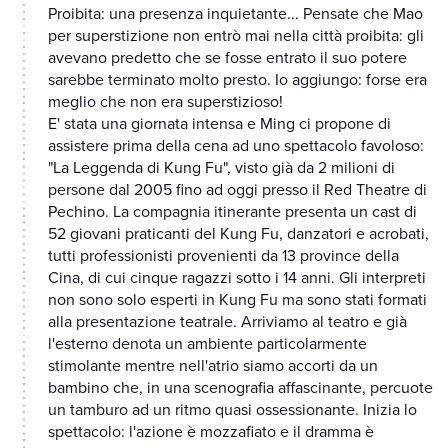
Proibita: una presenza inquietante... Pensate che Mao
per superstizione non entrò mai nella città proibita: gli
avevano predetto che se fosse entrato il suo potere
sarebbe terminato molto presto. Io aggiungo: forse era
meglio che non era superstizioso!
E' stata una giornata intensa e Ming ci propone di
assistere prima della cena ad uno spettacolo favoloso:
"La Leggenda di Kung Fu", visto già da 2 milioni di
persone dal 2005 fino ad oggi presso il Red Theatre di
Pechino. La compagnia itinerante presenta un cast di
52 giovani praticanti del Kung Fu, danzatori e acrobati,
tutti professionisti provenienti da 13 province della
Cina, di cui cinque ragazzi sotto i 14 anni. Gli interpreti
non sono solo esperti in Kung Fu ma sono stati formati
alla presentazione teatrale. Arriviamo al teatro e già
l'esterno denota un ambiente particolarmente
stimolante mentre nell'atrio siamo accorti da un
bambino che, in una scenografia affascinante, percuote
un tamburo ad un ritmo quasi ossessionante. Inizia lo
spettacolo: l'azione è mozzafiato e il dramma è