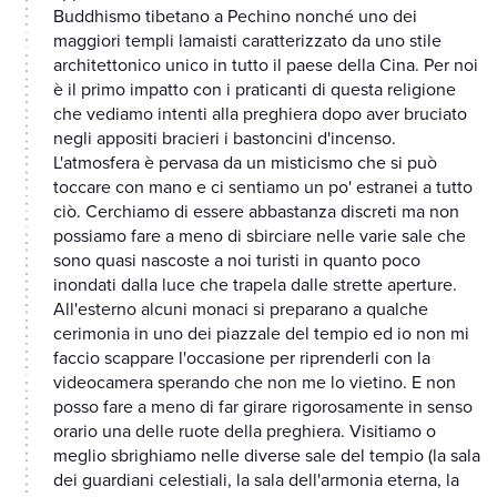
Buddhismo tibetano a Pechino nonché uno dei
maggiori templi lamaisti caratterizzato da uno stile
architettonico unico in tutto il paese della Cina. Per noi
è il primo impatto con i praticanti di questa religione
che vediamo intenti alla preghiera dopo aver bruciato
negli appositi bracieri i bastoncini d'incenso.
L'atmosfera è pervasa da un misticismo che si può
toccare con mano e ci sentiamo un po' estranei a tutto
ciò. Cerchiamo di essere abbastanza discreti ma non
possiamo fare a meno di sbirciare nelle varie sale che
sono quasi nascoste a noi turisti in quanto poco
inondati dalla luce che trapela dalle strette aperture.
All'esterno alcuni monaci si preparano a qualche
cerimonia in uno dei piazzale del tempio ed io non mi
faccio scappare l'occasione per riprenderli con la
videocamera sperando che non me lo vietino. E non
posso fare a meno di far girare rigorosamente in senso
orario una delle ruote della preghiera. Visitiamo o
meglio sbrighiamo nelle diverse sale del tempio (la sala
dei guardiani celestiali, la sala dell'armonia eterna, la