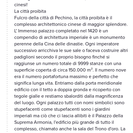
cinesi!
La città proibita
Fulcro della città di Pechino, la città proibita è il
complesso architettonico cinese di maggior splendore.
L' Immenso palazzo completato nel 1420 è un
compendio di architettura imperiale è un monumento
perenne della Cina delle dinastie. Ogni imperatore
successivo arricchiva le sue sale o faceva costruire altri
padiglioni secondo il proprio bisogno finché si
raggiunse un numero totale di 9999 stanze con una
superficie coperta di circa 150.000 m². Il numero nove
era il numero portafortuna massimo e perfetto che
significa lunga vita. Entriamo dalla porta meridionale
edificio con il tetto a doppia gronda e ricoperto con
tegole gialle e restiamo sbalorditi dalla magnificenza
del luogo. Ogni palazzo tutti con nomi simbolici sono
stupefacenti come stupefacenti sono i giardini
imperiali ma ciò che ci lascia allibiti è il Palazzo della
Suprema Armonia, l'edificio più grande di tutto il
complesso, chiamato anche la sala del Trono d'oro. La